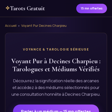
✧
Tarots Gratuit
15 mn offertes
Accueil
»
Voyant Pur Decines Charpieu
VOYANCE & TAROLOGIE SÉRIEUSE
Voyant Pur à Decines Charpieu :
Tarologues et Médiums Vérifiés
Découvrez la signification réelle des arcanes
et accédez à des médiums sélectionnés pour
une consultation honnête à Decines Charpieu.
Parler à un médium — 15 mn offertes