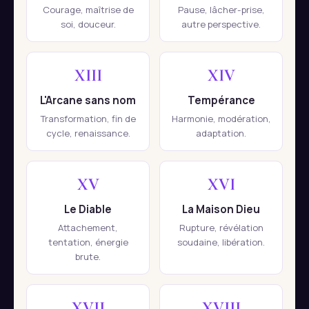
Courage, maîtrise de
Pause, lâcher-prise,
soi, douceur.
autre perspective.
XIII
XIV
L'Arcane sans nom
Tempérance
Transformation, fin de
Harmonie, modération,
cycle, renaissance.
adaptation.
XV
XVI
Le Diable
La Maison Dieu
Attachement,
Rupture, révélation
tentation, énergie
soudaine, libération.
brute.
XVII
XVIII