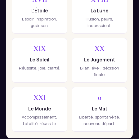
L'Étoile
La Lune
Espoir, inspiration,
Illusion, peurs,
guérison.
inconscient.
XIX
XX
Le Soleil
Le Jugement
Réussite, joie, clarté.
Bilan, éveil, décision
finale.
XXI
0
Le Monde
Le Mat
Accomplissement,
Liberté, spontanéité,
totalité, réussite.
nouveau départ.