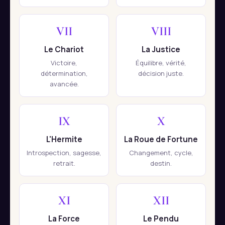
VII
VIII
Le Chariot
La Justice
Victoire,
Équilibre, vérité,
détermination,
décision juste.
avancée.
IX
X
L'Hermite
La Roue de Fortune
Introspection, sagesse,
Changement, cycle,
retrait.
destin.
XI
XII
La Force
Le Pendu