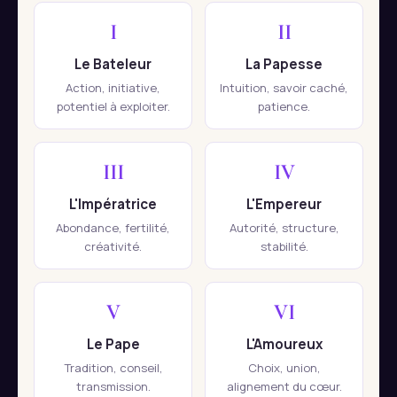
I
II
Le Bateleur
La Papesse
Action, initiative,
Intuition, savoir caché,
potentiel à exploiter.
patience.
III
IV
L'Impératrice
L'Empereur
Abondance, fertilité,
Autorité, structure,
créativité.
stabilité.
V
VI
Le Pape
L'Amoureux
Tradition, conseil,
Choix, union,
transmission.
alignement du cœur.