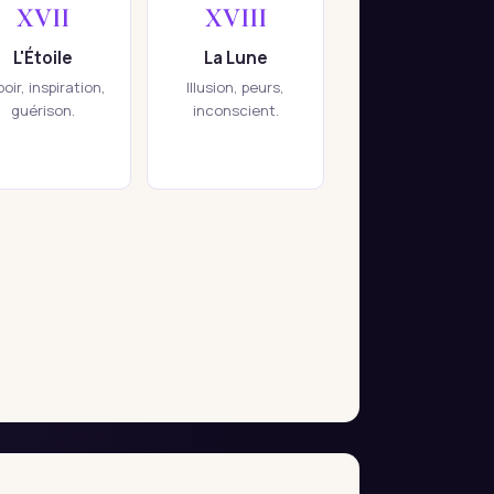
XVII
XVIII
L'Étoile
La Lune
oir, inspiration,
Illusion, peurs,
guérison.
inconscient.