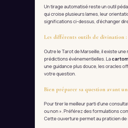
Un tirage automatisé reste un outil pédag
qui croise plusieurs lames, leur orienta
significations ci-dessus, d'échanger d
Les différents outils de divination
Outre le Tarot de Marseille, il existe une m
prédictions événementielles. La
cartom
une guidance plus douce, les oracles off
votre question.
Bien préparer sa question avant un
Pour tirer le meilleur parti d'une consul
ou non ». Préférez des formulations com
Cette ouverture permet au praticien de r