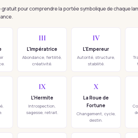
re gratuit pour comprendre la portée symbolique de chaque la
rance.
III
IV
e
L'Impératrice
L'Empereur
ir
Abondance, fertilité,
Autorité, structure,
Tr
ce.
créativité.
stabilité.
IX
X
L'Hermite
La Roue de
Fortune
té,
Introspection,
Co
e.
sagesse, retrait.
d
Changement, cycle,
destin.