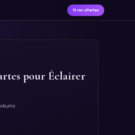
15 mn offertes
rtes pour Éclairer
médiums