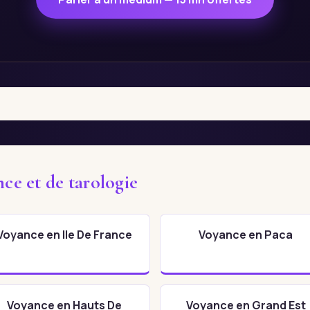
nce et de tarologie
Voyance en Ile De France
Voyance en Paca
Voyance en Hauts De
Voyance en Grand Est