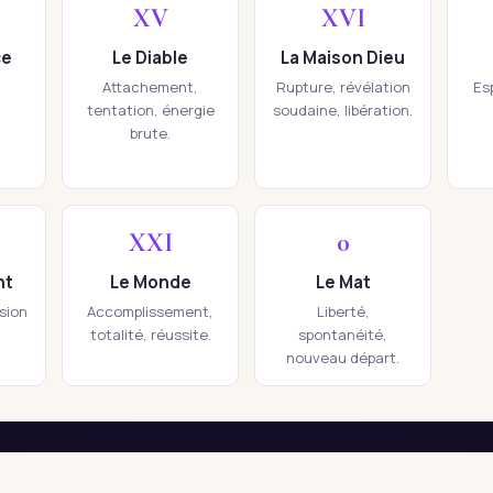
XV
XVI
ce
Le Diable
La Maison Dieu
Attachement,
Rupture, révélation
Esp
tentation, énergie
soudaine, libération.
brute.
XXI
0
nt
Le Monde
Le Mat
ision
Accomplissement,
Liberté,
totalité, réussite.
spontanéité,
nouveau départ.