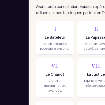
Avant toute consultation, voici un repè
utilisée par nos tarologues partout en F
I
II
Le Bateleur
La Papess
Action, initiative,
Intuition, savo
potentiel à exploiter.
caché, patien
VII
VIII
Le Chariot
La Justice
Victoire,
Équilibre, véri
détermination,
décision just
avancée.