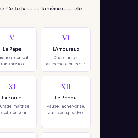
me. Cette base est la même que celle
V
VI
Le Pape
L'Amoureux
adition, conseil,
Choix, union,
transmission.
alignement du cœur.
XI
XII
La Force
Le Pendu
urage, maîtrise
Pause, lâcher-prise,
e soi, douceur.
autre perspective.