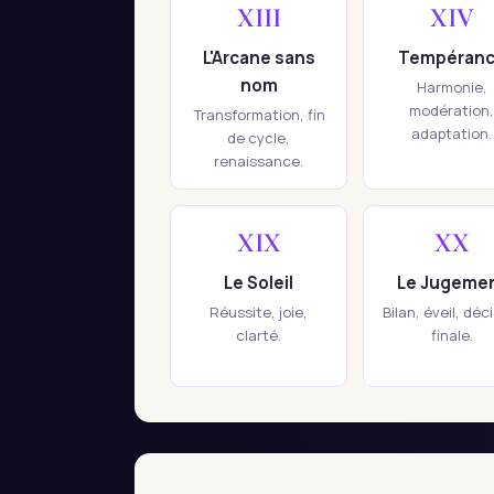
XIII
XIV
L'Arcane sans
Tempéran
nom
Harmonie,
modération,
Transformation, fin
adaptation.
de cycle,
renaissance.
XIX
XX
Le Soleil
Le Jugeme
Réussite, joie,
Bilan, éveil, déc
clarté.
finale.