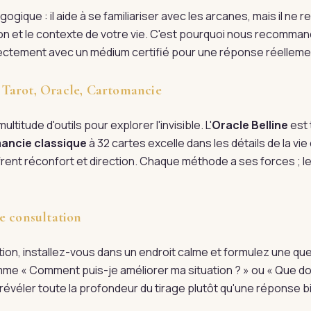
ogique : il aide à se familiariser avec les arcanes, mais il ne
tion et le contexte de votre vie. C'est pourquoi nous recomman
irectement avec un médium certifié pour une réponse réellem
 : Tarot, Oracle, Cartomancie
ultitude d'outils pour explorer l'invisible. L'
Oracle Belline
est 
ancie classique
à 32 cartes excelle dans les détails de la vi
rent réconfort et direction. Chaque méthode a ses forces ; l
e consultation
tation, installez-vous dans un endroit calme et formulez une qu
me « Comment puis-je améliorer ma situation ? » ou « Que doi
évéler toute la profondeur du tirage plutôt qu'une réponse bi