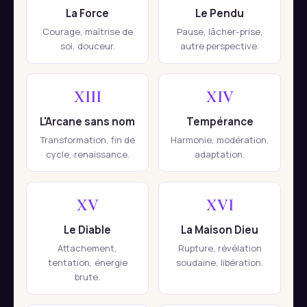
La Force
Le Pendu
Courage, maîtrise de
Pause, lâcher-prise,
soi, douceur.
autre perspective.
XIII
XIV
L'Arcane sans nom
Tempérance
Transformation, fin de
Harmonie, modération,
cycle, renaissance.
adaptation.
XV
XVI
Le Diable
La Maison Dieu
Attachement,
Rupture, révélation
tentation, énergie
soudaine, libération.
brute.