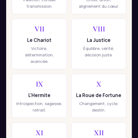
transmission.
alignement du cœur.
VII
VIII
Le Chariot
La Justice
Victoire,
Équilibre, vérité,
détermination,
décision juste.
avancée.
IX
X
L'Hermite
La Roue de Fortune
Introspection, sagesse,
Changement, cycle,
retrait.
destin.
XI
XII