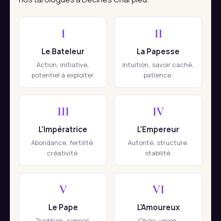
I
II
Le Bateleur
La Papesse
Action, initiative,
Intuition, savoir caché,
potentiel à exploiter.
patience.
III
IV
L'Impératrice
L'Empereur
Abondance, fertilité,
Autorité, structure,
créativité.
stabilité.
V
VI
Le Pape
L'Amoureux
Tradition, conseil,
Choix, union,