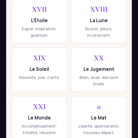
XVII
XVIII
L'Étoile
La Lune
Espoir, inspiration,
Illusion, peurs,
guérison.
inconscient.
XIX
XX
Le Soleil
Le Jugement
Réussite, joie, clarté.
Bilan, éveil, décision
finale.
XXI
0
Le Monde
Le Mat
Accomplissement,
Liberté, spontanéité,
totalité, réussite.
nouveau départ.