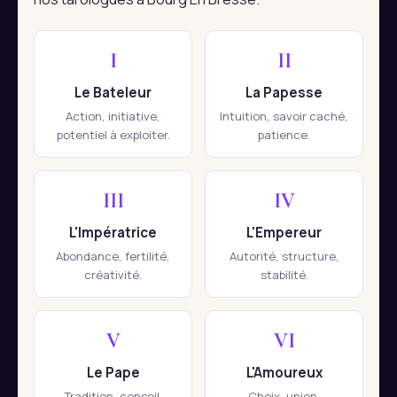
I
II
Le Bateleur
La Papesse
Action, initiative,
Intuition, savoir caché,
potentiel à exploiter.
patience.
III
IV
L'Impératrice
L'Empereur
Abondance, fertilité,
Autorité, structure,
créativité.
stabilité.
V
VI
Le Pape
L'Amoureux
Tradition, conseil,
Choix, union,