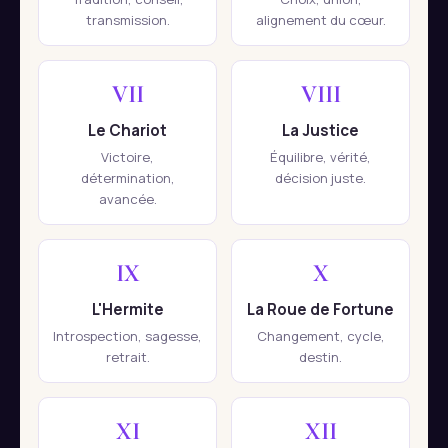
transmission.
alignement du cœur.
VII
VIII
Le Chariot
La Justice
Victoire,
Équilibre, vérité,
détermination,
décision juste.
avancée.
IX
X
L'Hermite
La Roue de Fortune
Introspection, sagesse,
Changement, cycle,
retrait.
destin.
XI
XII