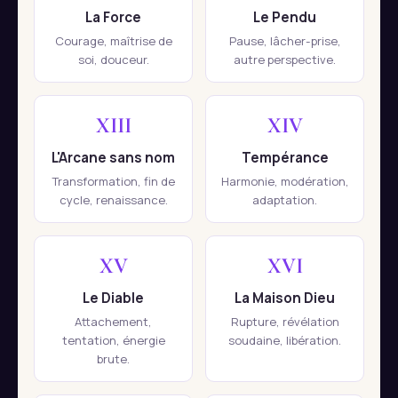
La Force
Le Pendu
Courage, maîtrise de
Pause, lâcher-prise,
soi, douceur.
autre perspective.
XIII
XIV
L'Arcane sans nom
Tempérance
Transformation, fin de
Harmonie, modération,
cycle, renaissance.
adaptation.
XV
XVI
Le Diable
La Maison Dieu
Attachement,
Rupture, révélation
tentation, énergie
soudaine, libération.
brute.