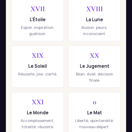
XVII
XVIII
L'Étoile
La Lune
Espoir, inspiration,
Illusion, peurs,
guérison.
inconscient.
XIX
XX
Le Soleil
Le Jugement
Réussite, joie, clarté.
Bilan, éveil, décision
finale.
XXI
0
Le Monde
Le Mat
Accomplissement,
Liberté, spontanéité,
totalité, réussite.
nouveau départ.