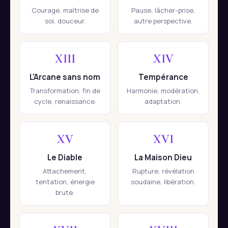
Courage, maîtrise de
Pause, lâcher-prise,
soi, douceur.
autre perspective.
XIII
XIV
L'Arcane sans nom
Tempérance
Transformation, fin de
Harmonie, modération,
cycle, renaissance.
adaptation.
XV
XVI
Le Diable
La Maison Dieu
Attachement,
Rupture, révélation
tentation, énergie
soudaine, libération.
brute.