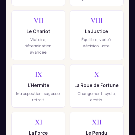
VII
VIII
Le Chariot
La Justice
Victoire,
Équilibre, vérité,
détermination,
décision juste.
avancée.
IX
X
L'Hermite
La Roue de Fortune
Introspection, sagesse,
Changement, cycle,
retrait.
destin.
XI
XII
La Force
Le Pendu