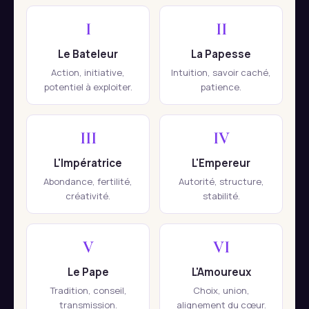
I
II
Le Bateleur
La Papesse
Action, initiative,
Intuition, savoir caché,
potentiel à exploiter.
patience.
III
IV
L'Impératrice
L'Empereur
Abondance, fertilité,
Autorité, structure,
créativité.
stabilité.
V
VI
Le Pape
L'Amoureux
Tradition, conseil,
Choix, union,
transmission.
alignement du cœur.