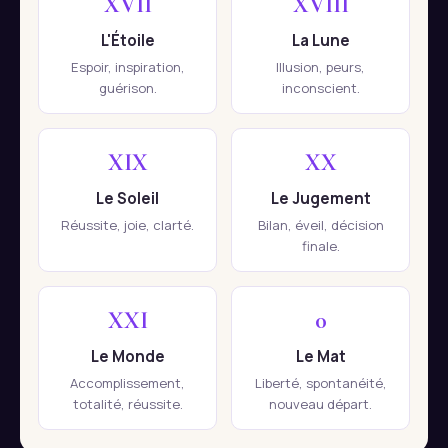
XVII
XVIII
L'Étoile
La Lune
Espoir, inspiration,
Illusion, peurs,
guérison.
inconscient.
XIX
XX
Le Soleil
Le Jugement
Réussite, joie, clarté.
Bilan, éveil, décision
finale.
XXI
0
Le Monde
Le Mat
Accomplissement,
Liberté, spontanéité,
totalité, réussite.
nouveau départ.