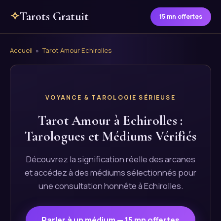
✧
Tarots Gratuit
15 mn offertes
Accueil
»
Tarot Amour Echirolles
VOYANCE & TAROLOGIE SÉRIEUSE
Tarot Amour à Echirolles :
Tarologues et Médiums Vérifiés
Découvrez la signification réelle des arcanes
et accédez à des médiums sélectionnés pour
une consultation honnête à Echirolles.
Parler à un médium — 15 mn offertes