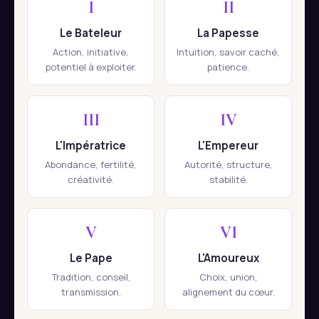
I
II
Le Bateleur
La Papesse
Action, initiative,
Intuition, savoir caché,
potentiel à exploiter.
patience.
III
IV
L'Impératrice
L'Empereur
Abondance, fertilité,
Autorité, structure,
créativité.
stabilité.
V
VI
Le Pape
L'Amoureux
Tradition, conseil,
Choix, union,
transmission.
alignement du cœur.