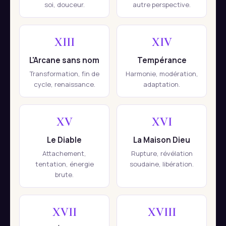
soi, douceur.
autre perspective.
XIII
XIV
L'Arcane sans nom
Tempérance
Transformation, fin de
Harmonie, modération,
cycle, renaissance.
adaptation.
XV
XVI
Le Diable
La Maison Dieu
Attachement,
Rupture, révélation
tentation, énergie
soudaine, libération.
brute.
XVII
XVIII