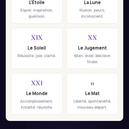
L'Étoile
La Lune
Espoir, inspiration,
Illusion, peurs,
guérison.
inconscient.
XIX
XX
Le Soleil
Le Jugement
Réussite, joie, clarté.
Bilan, éveil, décision
finale.
XXI
0
Le Monde
Le Mat
Accomplissement,
Liberté, spontanéité,
totalité, réussite.
nouveau départ.