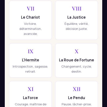
VII
VIII
Le Chariot
La Justice
Victoire,
Équilibre, vérité,
détermination,
décision juste.
avancée.
IX
X
L'Hermite
La Roue de Fortune
Introspection, sagesse,
Changement, cycle,
retrait.
destin.
XI
XII
La Force
Le Pendu
Courage, maîtrise de
Pause, lâcher-prise,