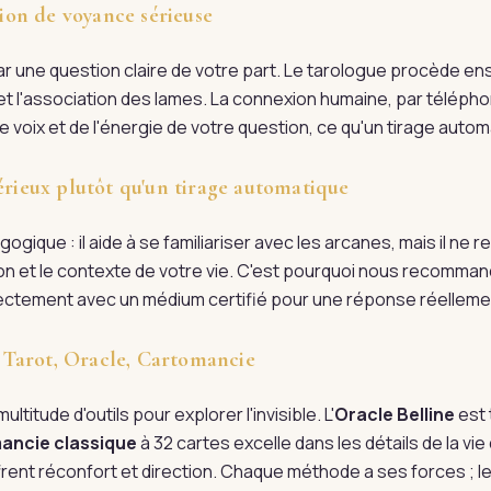
on de voyance sérieuse
une question claire de votre part. Le tarologue procède ens
n et l'association des lames. La connexion humaine, par télépho
 voix et de l'énergie de votre question, ce qu'un tirage automa
érieux plutôt qu'un tirage automatique
ogique : il aide à se familiariser avec les arcanes, mais il ne
tion et le contexte de votre vie. C'est pourquoi nous recomman
irectement avec un médium certifié pour une réponse réellem
 : Tarot, Oracle, Cartomancie
ultitude d'outils pour explorer l'invisible. L'
Oracle Belline
est 
ancie classique
à 32 cartes excelle dans les détails de la vi
rent réconfort et direction. Chaque méthode a ses forces ; l