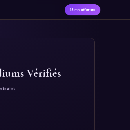
15 mn offertes
diums Vérifiés
médiums