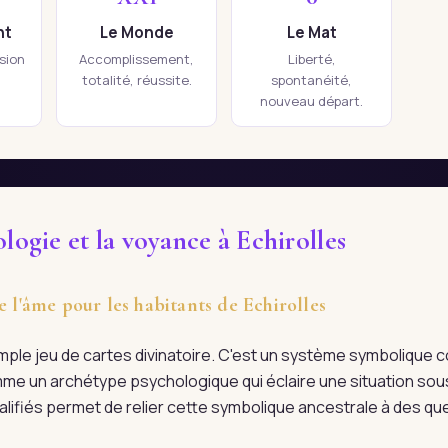
nt
Le Monde
Le Mat
ision
Accomplissement,
Liberté,
totalité, réussite.
spontanéité,
nouveau départ.
logie et la voyance à Echirolles
e l'âme pour les habitants de Echirolles
imple jeu de cartes divinatoire. C'est un système symboliqu
me un archétype psychologique qui éclaire une situation sous
qualifiés permet de relier cette symbolique ancestrale à des q