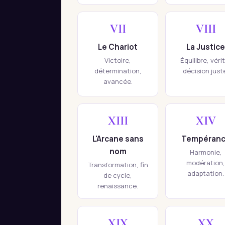
VII
VIII
Le Chariot
La Justice
Victoire,
Équilibre, véri
détermination,
décision just
avancée.
XIII
XIV
L'Arcane sans
Tempéran
nom
Harmonie,
modération,
Transformation, fin
adaptation.
de cycle,
renaissance.
XIX
XX