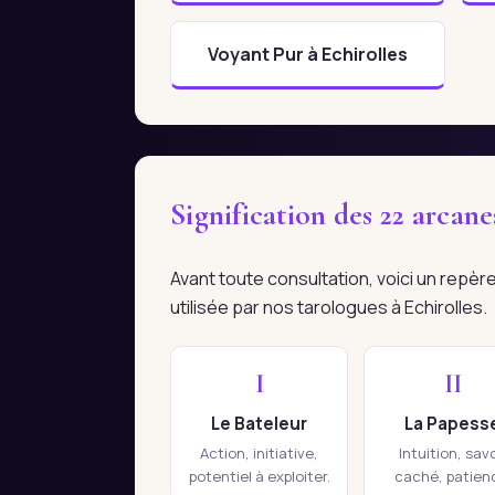
Voyant Pur à Echirolles
Signification des 22 arcan
Avant toute consultation, voici un repè
utilisée par nos tarologues à Echirolles.
I
II
Le Bateleur
La Papess
Action, initiative,
Intuition, savo
potentiel à exploiter.
caché, patien