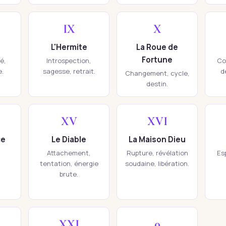
IX
X
L'Hermite
La Roue de
Fortune
té,
Introspection,
Co
e.
sagesse, retrait.
d
Changement, cycle,
destin.
XV
XVI
ce
Le Diable
La Maison Dieu
Attachement,
Rupture, révélation
Esp
tentation, énergie
soudaine, libération.
brute.
XXI
0