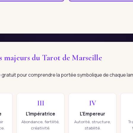
es majeurs du Tarot de Marseille
re gratuit pour comprendre la portée symbolique de chaque la
III
IV
e
L'Impératrice
L'Empereur
ir
Abondance, fertilité,
Autorité, structure,
Tr
ce.
créativité.
stabilité.