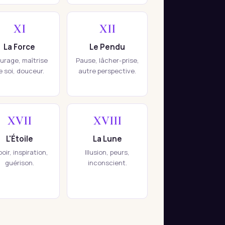
XI
XII
La Force
Le Pendu
urage, maîtrise
Pause, lâcher-prise,
e soi, douceur.
autre perspective.
XVII
XVIII
L'Étoile
La Lune
oir, inspiration,
Illusion, peurs,
guérison.
inconscient.