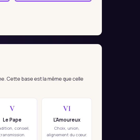
me. Cette base est la même que celle
V
VI
Le Pape
L'Amoureux
adition, conseil,
Choix, union,
transmission.
alignement du cœur.