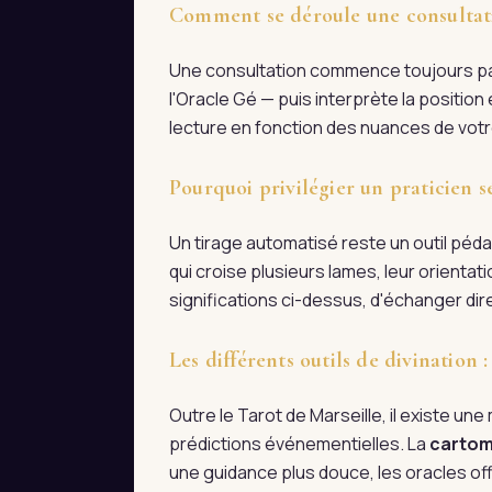
Comment se déroule une consultati
Une consultation commence toujours par 
l'Oracle Gé — puis interprète la positio
lecture en fonction des nuances de votre
Pourquoi privilégier un praticien s
Un tirage automatisé reste un outil pédag
qui croise plusieurs lames, leur orienta
significations ci-dessus, d'échanger d
Les différents outils de divination
Outre le Tarot de Marseille, il existe une m
prédictions événementielles. La
cartom
une guidance plus douce, les oracles off