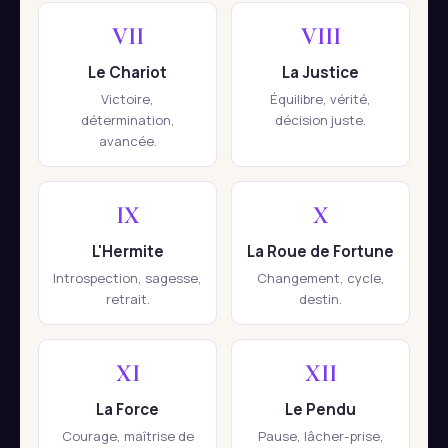
VII
VIII
Le Chariot
La Justice
Victoire,
Équilibre, vérité,
détermination,
décision juste.
avancée.
IX
X
L'Hermite
La Roue de Fortune
Introspection, sagesse,
Changement, cycle,
retrait.
destin.
XI
XII
La Force
Le Pendu
Courage, maîtrise de
Pause, lâcher-prise,