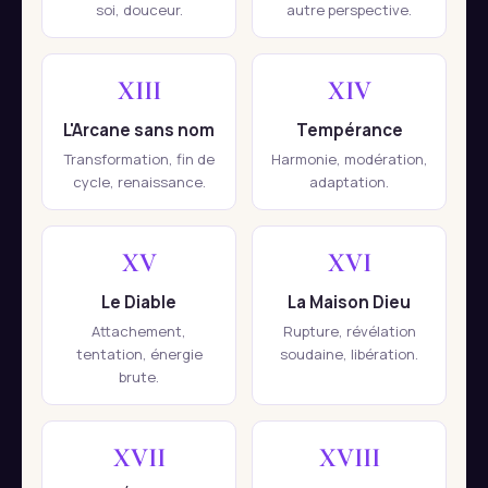
soi, douceur.
autre perspective.
XIII
XIV
L'Arcane sans nom
Tempérance
Transformation, fin de
Harmonie, modération,
cycle, renaissance.
adaptation.
XV
XVI
Le Diable
La Maison Dieu
Attachement,
Rupture, révélation
tentation, énergie
soudaine, libération.
brute.
XVII
XVIII