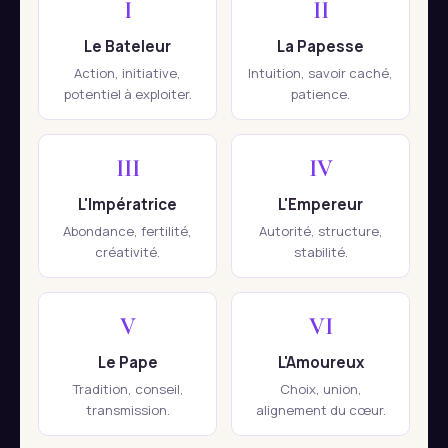
I
II
Le Bateleur
La Papesse
Action, initiative,
Intuition, savoir caché,
potentiel à exploiter.
patience.
III
IV
L'Impératrice
L'Empereur
Abondance, fertilité,
Autorité, structure,
créativité.
stabilité.
V
VI
Le Pape
L'Amoureux
Tradition, conseil,
Choix, union,
transmission.
alignement du cœur.