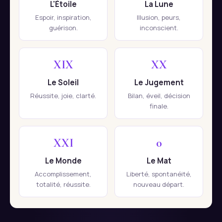
L'Étoile
La Lune
Espoir, inspiration,
Illusion, peurs,
guérison.
inconscient.
XIX
XX
Le Soleil
Le Jugement
Réussite, joie, clarté.
Bilan, éveil, décision
finale.
XXI
0
Le Monde
Le Mat
Accomplissement,
Liberté, spontanéité,
totalité, réussite.
nouveau départ.