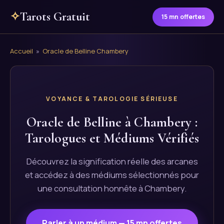
✧
Tarots Gratuit
15 mn offertes
Accueil
»
Oracle de Belline Chambery
VOYANCE & TAROLOGIE SÉRIEUSE
Oracle de Belline à Chambery :
Tarologues et Médiums Vérifiés
Découvrez la signification réelle des arcanes
et accédez à des médiums sélectionnés pour
une consultation honnête à Chambery.
Parler à un médium — 15 mn offertes