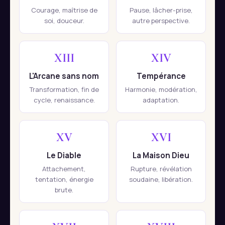
Courage, maîtrise de
Pause, lâcher-prise,
soi, douceur.
autre perspective.
XIII
XIV
L'Arcane sans nom
Tempérance
Transformation, fin de
Harmonie, modération,
cycle, renaissance.
adaptation.
XV
XVI
Le Diable
La Maison Dieu
Attachement,
Rupture, révélation
tentation, énergie
soudaine, libération.
brute.