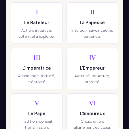
I
II
Le Bateleur
La Papesse
Action, initiative,
Intuition, savoir caché,
potentiel à exploiter.
patience.
III
IV
L'Impératrice
L'Empereur
Abondance, fertilité,
Autorité, structure,
créativité.
stabilité.
V
VI
Le Pape
L'Amoureux
Tradition, conseil,
Choix, union,
transmission.
alignement du cœur.