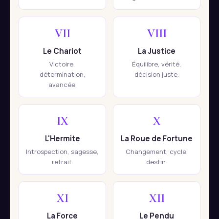
VII
VIII
Le Chariot
La Justice
Victoire,
Équilibre, vérité,
détermination,
décision juste.
avancée.
IX
X
L'Hermite
La Roue de Fortune
Introspection, sagesse,
Changement, cycle,
retrait.
destin.
XI
XII
La Force
Le Pendu