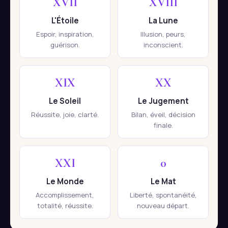
XVII
XVIII
L'Étoile
La Lune
Espoir, inspiration,
Illusion, peurs,
guérison.
inconscient.
XIX
XX
Le Soleil
Le Jugement
Réussite, joie, clarté.
Bilan, éveil, décision
finale.
XXI
0
Le Monde
Le Mat
Accomplissement,
Liberté, spontanéité,
totalité, réussite.
nouveau départ.