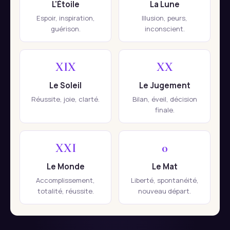
L'Étoile
La Lune
Espoir, inspiration,
Illusion, peurs,
guérison.
inconscient.
XIX
XX
Le Soleil
Le Jugement
Réussite, joie, clarté.
Bilan, éveil, décision
finale.
XXI
0
Le Monde
Le Mat
Accomplissement,
Liberté, spontanéité,
totalité, réussite.
nouveau départ.