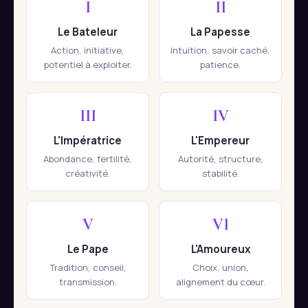
I
II
Le Bateleur
La Papesse
Action, initiative,
Intuition, savoir caché,
potentiel à exploiter.
patience.
III
IV
L'Impératrice
L'Empereur
Abondance, fertilité,
Autorité, structure,
créativité.
stabilité.
V
VI
Le Pape
L'Amoureux
Tradition, conseil,
Choix, union,
transmission.
alignement du cœur.