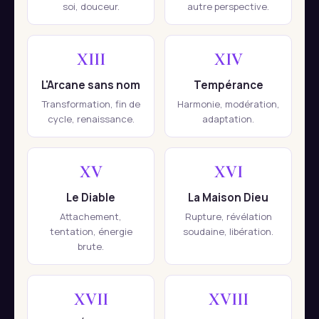
soi, douceur.
autre perspective.
XIII
XIV
L'Arcane sans nom
Tempérance
Transformation, fin de
Harmonie, modération,
cycle, renaissance.
adaptation.
XV
XVI
Le Diable
La Maison Dieu
Attachement,
Rupture, révélation
tentation, énergie
soudaine, libération.
brute.
XVII
XVIII