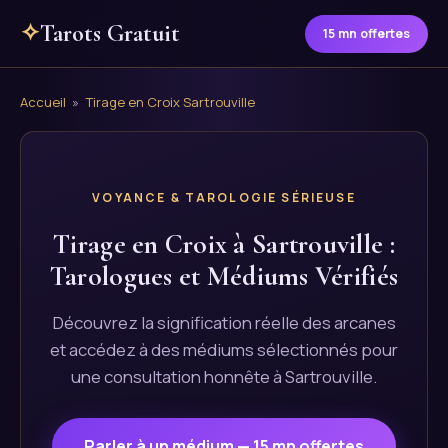
✧
Tarots Gratuit
15 mn offertes
Accueil
»
Tirage en Croix Sartrouville
VOYANCE & TAROLOGIE SÉRIEUSE
Tirage en Croix à Sartrouville :
Tarologues et Médiums Vérifiés
Découvrez la signification réelle des arcanes
et accédez à des médiums sélectionnés pour
une consultation honnête à Sartrouville.
Parler à un médium — 15 mn offertes