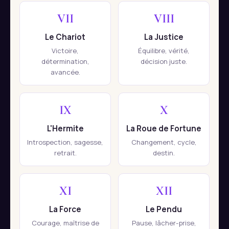
VII
VIII
Le Chariot
La Justice
Victoire,
Équilibre, vérité,
détermination,
décision juste.
avancée.
IX
X
L'Hermite
La Roue de Fortune
Introspection, sagesse,
Changement, cycle,
retrait.
destin.
XI
XII
La Force
Le Pendu
Courage, maîtrise de
Pause, lâcher-prise,