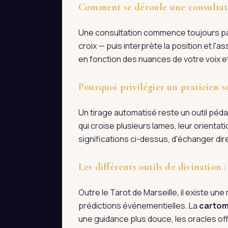
Comment se déroule une consultati
Une consultation commence toujours par 
croix — puis interprète la position et l
en fonction des nuances de votre voix et
Pourquoi privilégier un praticien s
Un tirage automatisé reste un outil pédag
qui croise plusieurs lames, leur orienta
significations ci-dessus, d'échanger d
Les différents outils de divination
Outre le Tarot de Marseille, il existe une m
prédictions événementielles. La
cartom
une guidance plus douce, les oracles off