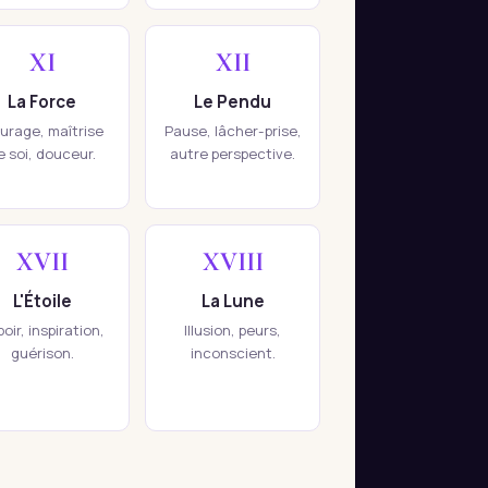
XI
XII
La Force
Le Pendu
urage, maîtrise
Pause, lâcher-prise,
e soi, douceur.
autre perspective.
XVII
XVIII
L'Étoile
La Lune
oir, inspiration,
Illusion, peurs,
guérison.
inconscient.