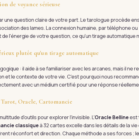
on de voyance sérieuse
une question claire de votre part. Le tarologue procède ensu
'association des lames. La connexion humaine, par téléphone ou 
 de l'énergie de votre question, ce qu'un tirage automatique ne
érieux plutôt qu'un tirage automatique
ogique : il aide à se familiariser avec les arcanes, mais il ne
tion et le contexte de votre vie. C'est pourquoi nous recomman
irectement avec un médium certifié pour une réponse réellem
 : Tarot, Oracle, Cartomancie
ultitude d'outils pour explorer l'invisible. L'
Oracle Belline
est 
ancie classique
à 32 cartes excelle dans les détails de la vi
rent réconfort et direction. Chaque méthode a ses forces ; l