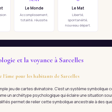
nt
Le Monde
Le Mat
ision
Accomplissement,
Liberté,
totalité, réussite.
spontanéité,
nouveau départ.
logie et la voyance à Sarcelles
e l'âme pour les habitants de Sarcelles
imple jeu de cartes divinatoire. C'est un système symboliqu
me un archétype psychologique qui éclaire une situation sous
ualifiés permet de relier cette symbolique ancestrale à des qu