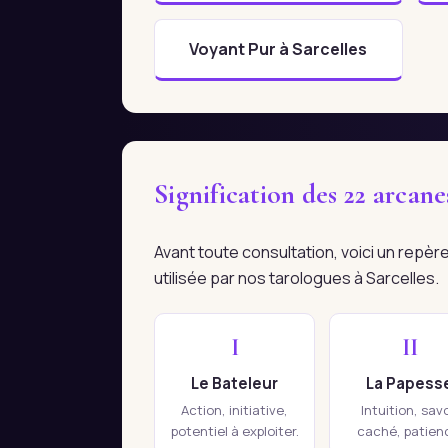
Voyant Pur à Sarcelles
Signification des 22 arcan
Avant toute consultation, voici un repè
utilisée par nos tarologues à Sarcelles.
I
II
Le Bateleur
La Papess
Action, initiative,
Intuition, savo
potentiel à exploiter.
caché, patien