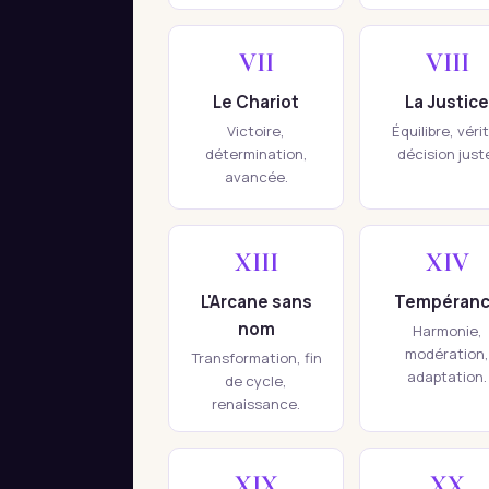
VII
VIII
Le Chariot
La Justice
Victoire,
Équilibre, véri
détermination,
décision just
avancée.
XIII
XIV
L'Arcane sans
Tempéran
nom
Harmonie,
modération,
Transformation, fin
adaptation.
de cycle,
renaissance.
XIX
XX