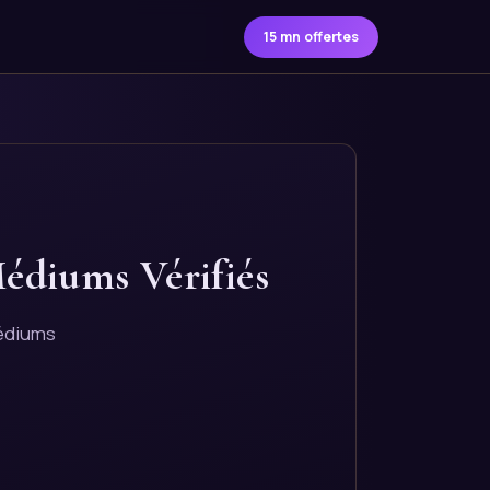
15 mn offertes
Médiums Vérifiés
médiums