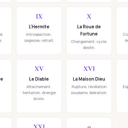
IX
X
L'Hermite
La Roue de
Fortune
té,
Introspection,
Co
e.
sagesse, retrait.
d
Changement, cycle,
destin.
XV
XVI
ce
Le Diable
La Maison Dieu
Attachement,
Rupture, révélation
Esp
tentation, énergie
soudaine, libération.
brute.
XXI
0