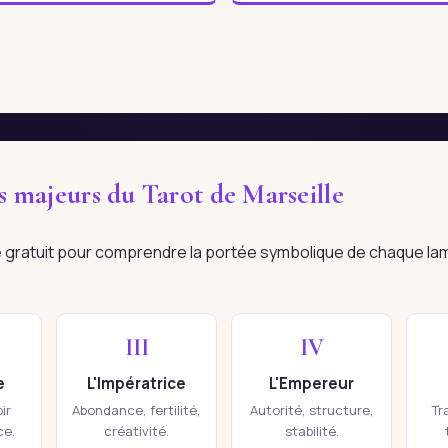
es majeurs du Tarot de Marseille
re gratuit pour comprendre la portée symbolique de chaque la
III
IV
e
L'Impératrice
L'Empereur
ir
Abondance, fertilité,
Autorité, structure,
Tr
ce.
créativité.
stabilité.