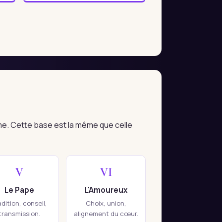
me. Cette base est la même que celle
V
VI
Le Pape
L'Amoureux
adition, conseil,
Choix, union,
transmission.
alignement du cœur.