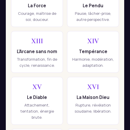
La Force
Le Pendu
Courage, maîtrise de
Pause, lâcher-prise,
soi, douceur.
autre perspective.
XIII
XIV
L'Arcane sans nom
Tempérance
Transformation, fin de
Harmonie, modération,
cycle, renaissance.
adaptation.
XV
XVI
Le Diable
La Maison Dieu
Attachement,
Rupture, révélation
tentation, énergie
soudaine, libération.
brute.