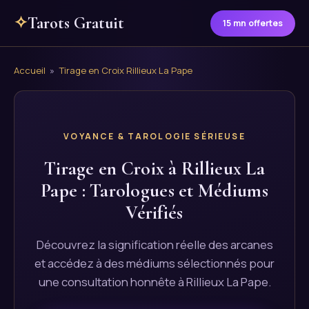
✧
Tarots Gratuit
15 mn offertes
Accueil
»
Tirage en Croix Rillieux La Pape
VOYANCE & TAROLOGIE SÉRIEUSE
Tirage en Croix à Rillieux La
Pape : Tarologues et Médiums
Vérifiés
Découvrez la signification réelle des arcanes
et accédez à des médiums sélectionnés pour
une consultation honnête à Rillieux La Pape.