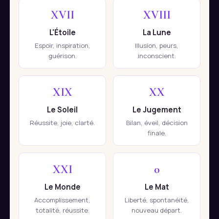
XVII
XVIII
L'Étoile
La Lune
Espoir, inspiration,
Illusion, peurs,
guérison.
inconscient.
XIX
XX
Le Soleil
Le Jugement
Réussite, joie, clarté.
Bilan, éveil, décision
finale.
XXI
0
Le Monde
Le Mat
Accomplissement,
Liberté, spontanéité,
totalité, réussite.
nouveau départ.