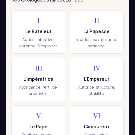
I
II
Le Bateleur
La Papesse
Action, initiative,
Intuition, savoir caché,
potentiel à exploiter.
patience.
III
IV
L'Impératrice
L'Empereur
Abondance, fertilité,
Autorité, structure,
créativité.
stabilité.
V
VI
Le Pape
L'Amoureux
Tradition, conseil,
Choix, union,