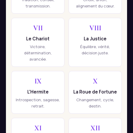
transmission.
alignement du cœur.
VII
VIII
Le Chariot
La Justice
Victoire,
Équilibre, vérité,
détermination,
décision juste.
avancée.
IX
X
L'Hermite
La Roue de Fortune
Introspection, sagesse,
Changement, cycle,
retrait.
destin.
XI
XII