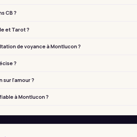
ns CB ?
le et Tarot ?
tation de voyance à Montlucon ?
écise ?
n sur l'amour ?
fiable à Montlucon ?