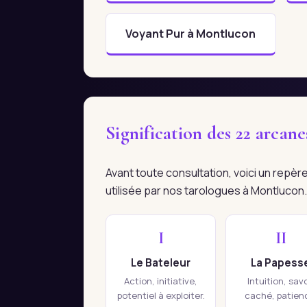
Voyant Pur à Montlucon
Signification des 22 arcan
Avant toute consultation, voici un repè
utilisée par nos tarologues à Montlucon.
I
II
Le Bateleur
La Papess
Action, initiative,
Intuition, savo
potentiel à exploiter.
caché, patien