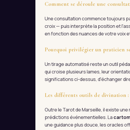
Comment se déroule une consultati
Une consultation commence toujours par 
croix — puis interprète la position et l
en fonction des nuances de votre voix et
Pourquoi privilégier un praticien s
Un tirage automatisé reste un outil pédag
qui croise plusieurs lames, leur orienta
significations ci-dessus, d'échanger d
Les différents outils de divination
Outre le Tarot de Marseille, il existe une m
prédictions événementielles. La
cartom
une guidance plus douce, les oracles off