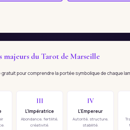
es majeurs du Tarot de Marseille
re gratuit pour comprendre la portée symbolique de chaque la
III
IV
e
L'Impératrice
L'Empereur
ir
Abondance, fertilité,
Autorité, structure,
Tr
ce.
créativité.
stabilité.