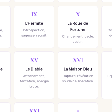
IX
X
L'Hermite
La Roue de
Fortune
té,
Introspection,
Co
e.
sagesse, retrait.
d
Changement, cycle,
destin.
XV
XVI
ce
Le Diable
La Maison Dieu
Attachement,
Rupture, révélation
Esp
tentation, énergie
soudaine, libération.
brute.
XXI
0