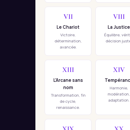
VII
VIII
Le Chariot
La Justice
Victoire,
Équilibre, véri
détermination,
décision just
avancée.
XIII
XIV
L'Arcane sans
Tempéran
nom
Harmonie,
modération,
Transformation, fin
adaptation.
de cycle,
renaissance.
XIX
XX