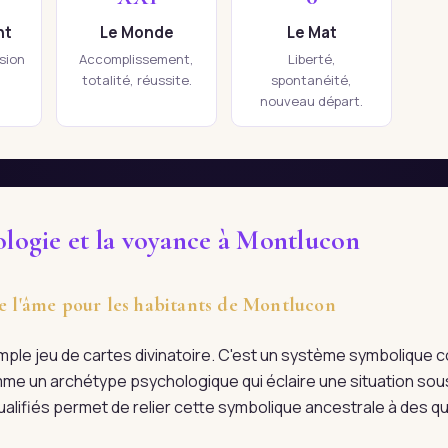
nt
Le Monde
Le Mat
ision
Accomplissement,
Liberté,
totalité, réussite.
spontanéité,
nouveau départ.
ologie et la voyance à Montlucon
de l'âme pour les habitants de Montlucon
imple jeu de cartes divinatoire. C'est un système symboliqu
me un archétype psychologique qui éclaire une situation sous
ualifiés permet de relier cette symbolique ancestrale à des q