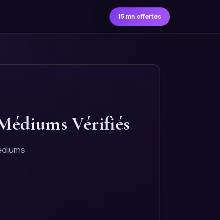
15 mn offertes
 Médiums Vérifiés
médiums