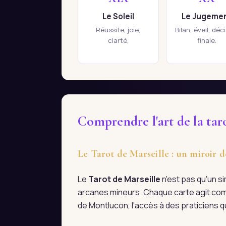
Le Soleil
Le Jugeme
Réussite, joie,
Bilan, éveil, déc
clarté.
finale.
Comprendre l'art de la tar
Le Tarot de Marseille : un miroir 
Le
Tarot de Marseille
n'est pas qu'un s
arcanes mineurs. Chaque carte agit com
de Montlucon, l'accès à des praticiens q