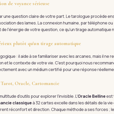
on de voyance sérieuse
une question claire de votre part. Le tarologue procède ensu
'association des lames. La connexion humaine, par téléphone ou 
 de l'énergie de votre question, ce qu'un tirage automatique ne
érieux plutôt qu'un tirage automatique
ogique : il aide à se familiariser avec les arcanes, mais il ne
tion et le contexte de votre vie. C'est pourquoi nous recomman
irectement avec un médium certifié pour une réponse réellem
 : Tarot, Oracle, Cartomancie
ultitude d'outils pour explorer l'invisible. L'
Oracle Belline
est 
ancie classique
à 32 cartes excelle dans les détails de la vi
rent réconfort et direction. Chaque méthode a ses forces ; l