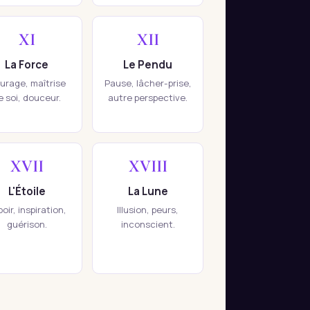
XI
XII
La Force
Le Pendu
urage, maîtrise
Pause, lâcher-prise,
e soi, douceur.
autre perspective.
XVII
XVIII
L'Étoile
La Lune
oir, inspiration,
Illusion, peurs,
guérison.
inconscient.