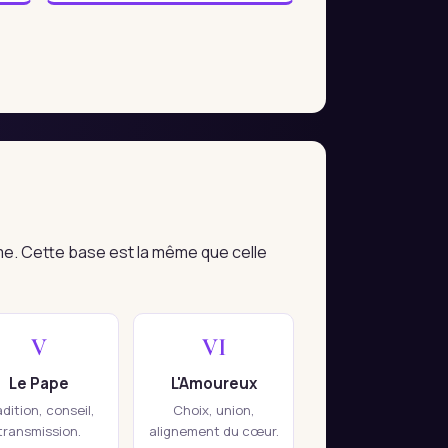
me. Cette base est la même que celle
V
VI
Le Pape
L'Amoureux
adition, conseil,
Choix, union,
transmission.
alignement du cœur.