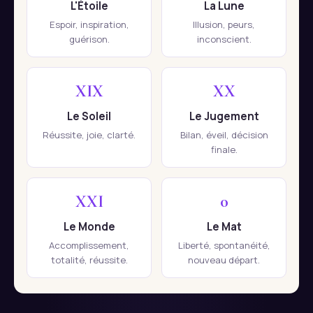
L'Étoile
La Lune
Espoir, inspiration,
Illusion, peurs,
guérison.
inconscient.
XIX
XX
Le Soleil
Le Jugement
Réussite, joie, clarté.
Bilan, éveil, décision
finale.
XXI
0
Le Monde
Le Mat
Accomplissement,
Liberté, spontanéité,
totalité, réussite.
nouveau départ.