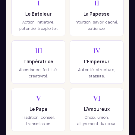
I
II
Le Bateleur
La Papesse
Action, initiative,
Intuition, savoir caché,
potentiel à exploiter.
patience.
III
IV
L'Impératrice
L'Empereur
Abondance, fertilité,
Autorité, structure,
créativité.
stabilité.
V
VI
Le Pape
L'Amoureux
Tradition, conseil,
Choix, union,
transmission.
alignement du cœur.