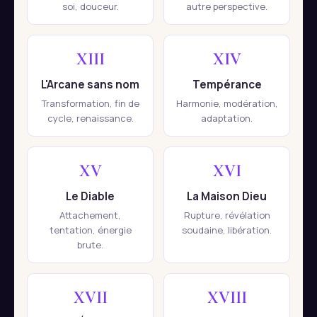
soi, douceur.
autre perspective.
XIII
XIV
L'Arcane sans nom
Tempérance
Transformation, fin de
Harmonie, modération,
cycle, renaissance.
adaptation.
XV
XVI
Le Diable
La Maison Dieu
Attachement,
Rupture, révélation
tentation, énergie
soudaine, libération.
brute.
XVII
XVIII