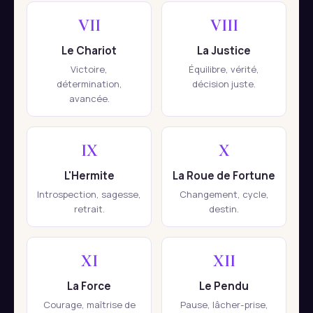
VII
VIII
Le Chariot
La Justice
Victoire,
Équilibre, vérité,
détermination,
décision juste.
avancée.
IX
X
L'Hermite
La Roue de Fortune
Introspection, sagesse,
Changement, cycle,
retrait.
destin.
XI
XII
La Force
Le Pendu
Courage, maîtrise de
Pause, lâcher-prise,