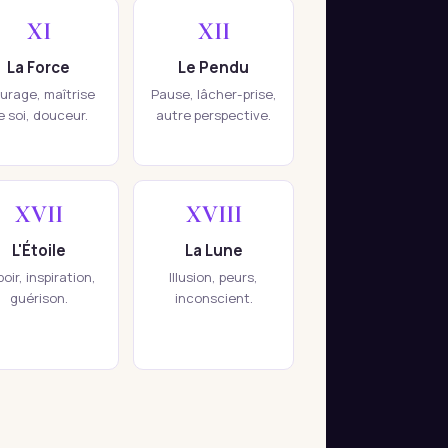
XI
XII
La Force
Le Pendu
urage, maîtrise
Pause, lâcher-prise,
e soi, douceur.
autre perspective.
XVII
XVIII
L'Étoile
La Lune
oir, inspiration,
Illusion, peurs,
guérison.
inconscient.