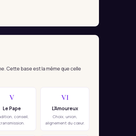
me. Cette base est la même que celle
V
VI
Le Pape
L'Amoureux
adition, conseil,
Choix, union,
transmission.
alignement du cœur.