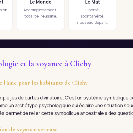
nt
Le Monde
Le Mat
ision
Accomplissement,
Liberté,
totalité, réussite.
spontanéité,
nouveau départ.
ologie et la voyance à Clichy
e l'âme pour les habitants de Clichy
imple jeu de cartes divinatoire. C'est un système symboliqu
me un archétype psychologique qui éclaire une situation sous
ifiés permet de relier cette symbolique ancestrale à des quest
on de voyance sérieuse