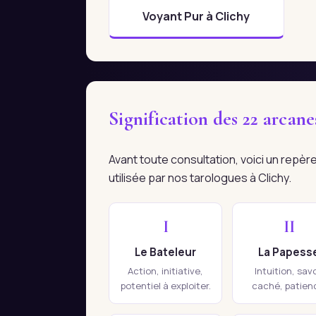
Voyant Pur à Clichy
Signification des 22 arcan
Avant toute consultation, voici un repè
utilisée par nos tarologues à Clichy.
I
II
Le Bateleur
La Papess
Action, initiative,
Intuition, savo
potentiel à exploiter.
caché, patien