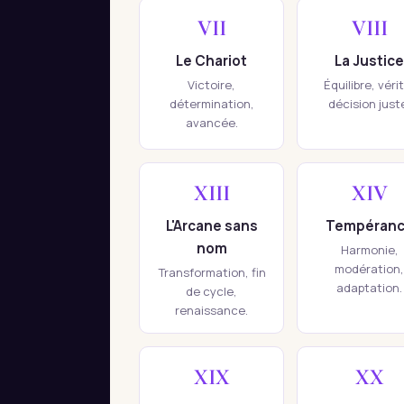
VII
VIII
Le Chariot
La Justice
Victoire,
Équilibre, véri
détermination,
décision just
avancée.
XIII
XIV
L'Arcane sans
Tempéran
nom
Harmonie,
modération,
Transformation, fin
adaptation.
de cycle,
renaissance.
XIX
XX