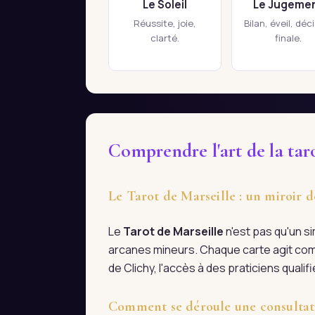
Le Soleil
Le Jugeme
Réussite, joie,
Bilan, éveil, déc
clarté.
finale.
Comprendre l'art de la tar
Le Tarot de Marseille : un miroir d
Le
Tarot de Marseille
n'est pas qu'un s
arcanes mineurs. Chaque carte agit com
de Clichy, l'accès à des praticiens qual
Comment se déroule une consultati