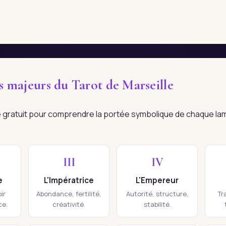
es majeurs du Tarot de Marseille
re gratuit pour comprendre la portée symbolique de chaque la
III
IV
e
L'Impératrice
L'Empereur
ir
Abondance, fertilité,
Autorité, structure,
Tr
ce.
créativité.
stabilité.