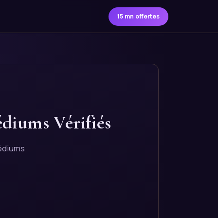
15 mn offertes
édiums Vérifiés
médiums