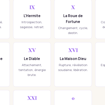
IX
X
L'Hermite
La Roue de
Fortune
té,
Introspection,
Co
e.
sagesse, retrait.
d
Changement, cycle,
destin.
XV
XVI
ce
Le Diable
La Maison Dieu
Attachement,
Rupture, révélation
Esp
tentation, énergie
soudaine, libération.
brute.
XXI
0