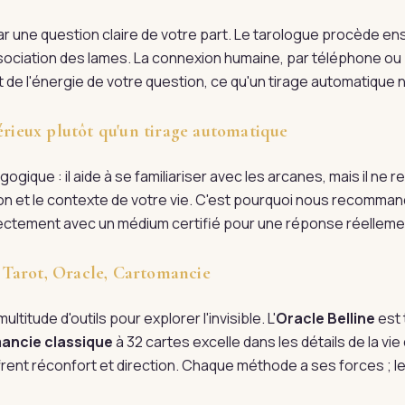
une question claire de votre part. Le tarologue procède ensu
'association des lames. La connexion humaine, par téléphone ou 
 de l'énergie de votre question, ce qu'un tirage automatique ne
érieux plutôt qu'un tirage automatique
ogique : il aide à se familiariser avec les arcanes, mais il ne
tion et le contexte de votre vie. C'est pourquoi nous recomman
irectement avec un médium certifié pour une réponse réellem
 : Tarot, Oracle, Cartomancie
ultitude d'outils pour explorer l'invisible. L'
Oracle Belline
est 
ancie classique
à 32 cartes excelle dans les détails de la vi
rent réconfort et direction. Chaque méthode a ses forces ; l