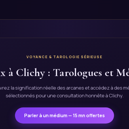
VOYANCE & TAROLOGIE SÉRIEUSE
x à Clichy : Tarologues et M
rez la signification réelle des arcanes et accédez à des 
sélectionnés pour une consultation honnête à Clichy.
Parler à un médium — 15 mn offertes