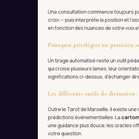
Une consultation commence toujours par 
croix — puis interprète la position et l
en fonction des nuances de votre voix et
Pourquoi privilégier un praticien s
Un tirage automatisé reste un outil pédag
qui croise plusieurs lames, leur orienta
significations ci-dessus, d'échanger d
Les différents outils de divination
Outre le Tarot de Marseille, il existe une m
prédictions événementielles. La
cartom
une guidance plus douce, les oracles off
votre question.