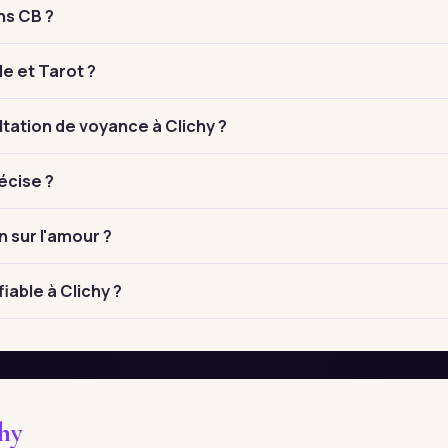
ns CB ?
le et Tarot ?
ation de voyance à Clichy ?
écise ?
n sur l'amour ?
iable à Clichy ?
chy