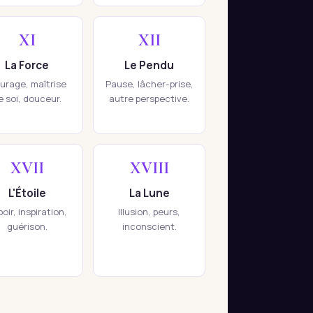
XI
XII
La Force
Le Pendu
urage, maîtrise
Pause, lâcher-prise,
e soi, douceur.
autre perspective.
XVII
XVIII
L'Étoile
La Lune
oir, inspiration,
Illusion, peurs,
guérison.
inconscient.