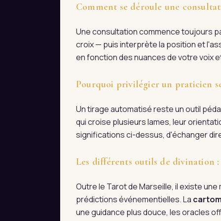
Comment se déroule une consultati
Une consultation commence toujours par 
croix — puis interprète la position et l
en fonction des nuances de votre voix et
Pourquoi privilégier un praticien s
Un tirage automatisé reste un outil pédag
qui croise plusieurs lames, leur orienta
significations ci-dessus, d'échanger d
Les différents outils de divination
Outre le Tarot de Marseille, il existe une m
prédictions événementielles. La
cartom
une guidance plus douce, les oracles off