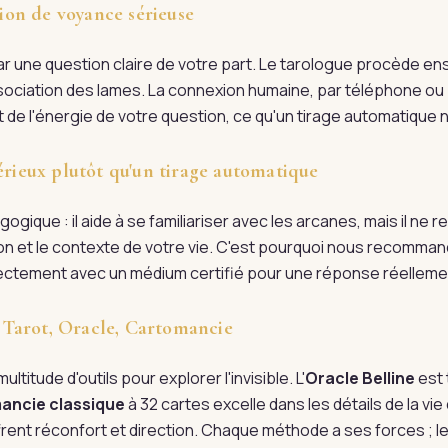
on de voyance sérieuse
une question claire de votre part. Le tarologue procède ensu
'association des lames. La connexion humaine, par téléphone ou 
 de l'énergie de votre question, ce qu'un tirage automatique ne
érieux plutôt qu'un tirage automatique
ogique : il aide à se familiariser avec les arcanes, mais il ne
tion et le contexte de votre vie. C'est pourquoi nous recomman
irectement avec un médium certifié pour une réponse réellem
 : Tarot, Oracle, Cartomancie
ultitude d'outils pour explorer l'invisible. L'
Oracle Belline
est 
ancie classique
à 32 cartes excelle dans les détails de la vi
rent réconfort et direction. Chaque méthode a ses forces ; l