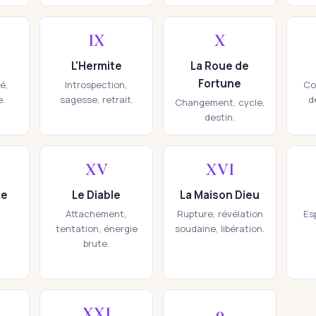
IX
X
L'Hermite
La Roue de
Fortune
té,
Introspection,
Co
e.
sagesse, retrait.
d
Changement, cycle,
destin.
XV
XVI
ce
Le Diable
La Maison Dieu
Attachement,
Rupture, révélation
Esp
tentation, énergie
soudaine, libération.
brute.
XXI
0