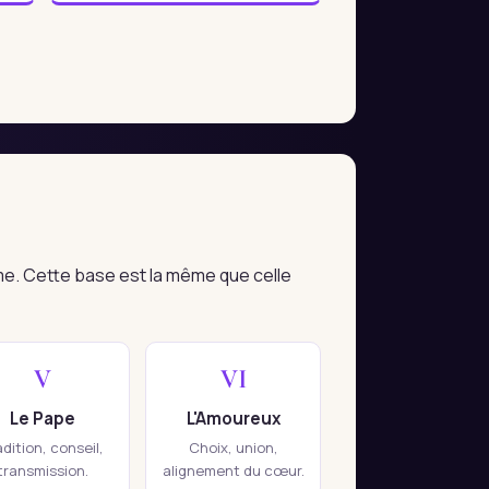
me. Cette base est la même que celle
V
VI
Le Pape
L'Amoureux
adition, conseil,
Choix, union,
transmission.
alignement du cœur.