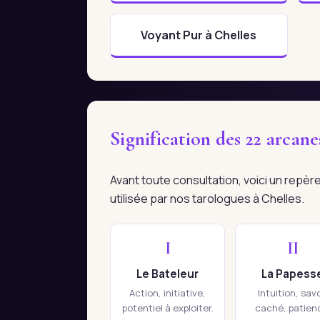
Voyant Pur à Chelles
Signification des 22 arcan
Avant toute consultation, voici un repè
utilisée par nos tarologues à Chelles.
I
II
Le Bateleur
La Papess
Action, initiative,
Intuition, savo
potentiel à exploiter.
caché, patien