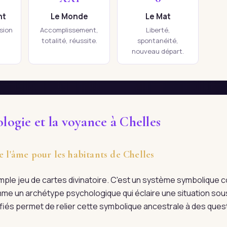
nt
Le Monde
Le Mat
ision
Accomplissement,
Liberté,
totalité, réussite.
spontanéité,
nouveau départ.
ologie et la voyance à Chelles
e l'âme pour les habitants de Chelles
imple jeu de cartes divinatoire. C'est un système symboliqu
me un archétype psychologique qui éclaire une situation sous
lifiés permet de relier cette symbolique ancestrale à des ques