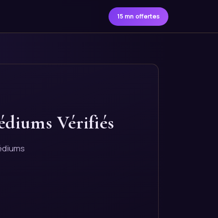
15 mn offertes
édiums Vérifiés
médiums