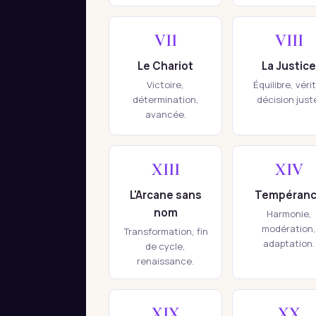
VII
VIII
Le Chariot
La Justice
Victoire,
Équilibre, véri
détermination,
décision just
avancée.
XIII
XIV
L'Arcane sans
Tempéran
nom
Harmonie,
modération,
Transformation, fin
adaptation.
de cycle,
renaissance.
XIX
XX