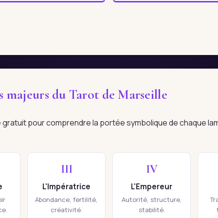
es majeurs du Tarot de Marseille
re gratuit pour comprendre la portée symbolique de chaque la
III
IV
e
L'Impératrice
L'Empereur
ir
Abondance, fertilité,
Autorité, structure,
Tr
ce.
créativité.
stabilité.