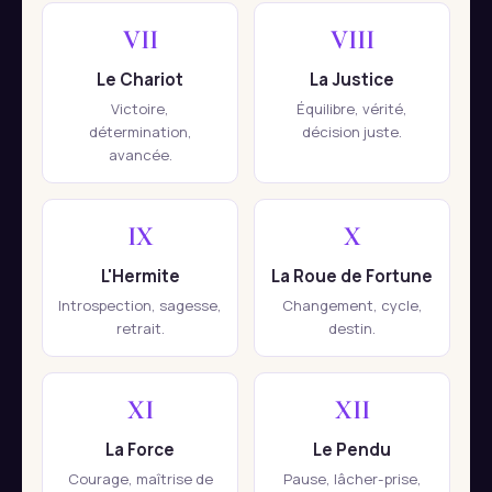
VII
VIII
Le Chariot
La Justice
Victoire,
Équilibre, vérité,
détermination,
décision juste.
avancée.
IX
X
L'Hermite
La Roue de Fortune
Introspection, sagesse,
Changement, cycle,
retrait.
destin.
XI
XII
La Force
Le Pendu
Courage, maîtrise de
Pause, lâcher-prise,