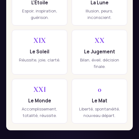
L'Étoile
La Lune
Espoir, inspiration,
Illusion, peurs,
guérison.
inconscient.
XIX
XX
Le Soleil
Le Jugement
Réussite, joie, clarté.
Bilan, éveil, décision
finale.
XXI
0
Le Monde
Le Mat
Accomplissement,
Liberté, spontanéité,
totalité, réussite.
nouveau départ.