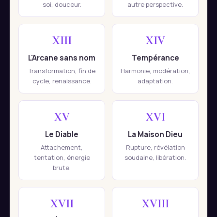
soi, douceur.
autre perspective.
XIII
XIV
L'Arcane sans nom
Tempérance
Transformation, fin de
Harmonie, modération,
cycle, renaissance.
adaptation.
XV
XVI
Le Diable
La Maison Dieu
Attachement,
Rupture, révélation
tentation, énergie
soudaine, libération.
brute.
XVII
XVIII