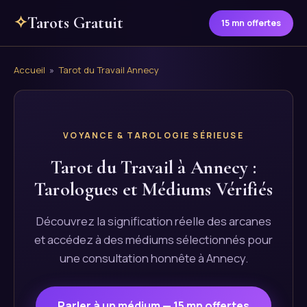
✧
Tarots Gratuit
15 mn offertes
Accueil
»
Tarot du Travail Annecy
VOYANCE & TAROLOGIE SÉRIEUSE
Tarot du Travail à Annecy :
Tarologues et Médiums Vérifiés
Découvrez la signification réelle des arcanes
et accédez à des médiums sélectionnés pour
une consultation honnête à Annecy.
Parler à un médium — 15 mn offertes