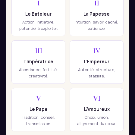
I
II
Le Bateleur
La Papesse
Action, initiative,
Intuition, savoir caché,
potentiel à exploiter.
patience.
III
IV
L'Impératrice
L'Empereur
Abondance, fertilité,
Autorité, structure,
créativité.
stabilité.
V
VI
Le Pape
L'Amoureux
Tradition, conseil,
Choix, union,
transmission.
alignement du cœur.