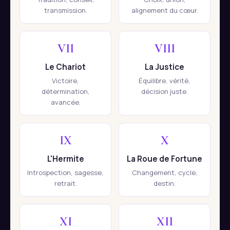
transmission.
alignement du cœur.
VII
VIII
Le Chariot
La Justice
Victoire,
Équilibre, vérité,
détermination,
décision juste.
avancée.
IX
X
L'Hermite
La Roue de Fortune
Introspection, sagesse,
Changement, cycle,
retrait.
destin.
XI
XII