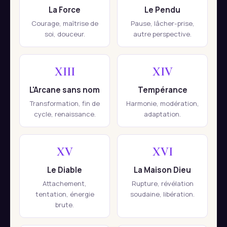
La Force
Le Pendu
Courage, maîtrise de
Pause, lâcher-prise,
soi, douceur.
autre perspective.
XIII
XIV
L'Arcane sans nom
Tempérance
Transformation, fin de
Harmonie, modération,
cycle, renaissance.
adaptation.
XV
XVI
Le Diable
La Maison Dieu
Attachement,
Rupture, révélation
tentation, énergie
soudaine, libération.
brute.