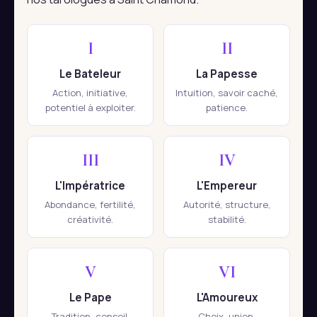
I
II
Le Bateleur
La Papesse
Action, initiative,
Intuition, savoir caché,
potentiel à exploiter.
patience.
III
IV
L'Impératrice
L'Empereur
Abondance, fertilité,
Autorité, structure,
créativité.
stabilité.
V
VI
Le Pape
L'Amoureux
Tradition, conseil,
Choix, union,