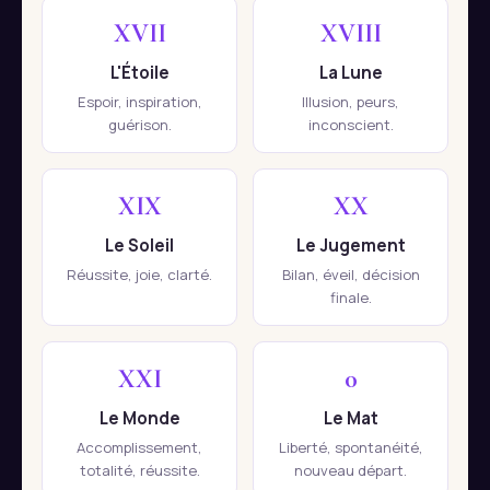
XVII
XVIII
L'Étoile
La Lune
Espoir, inspiration,
Illusion, peurs,
guérison.
inconscient.
XIX
XX
Le Soleil
Le Jugement
Réussite, joie, clarté.
Bilan, éveil, décision
finale.
XXI
0
Le Monde
Le Mat
Accomplissement,
Liberté, spontanéité,
totalité, réussite.
nouveau départ.