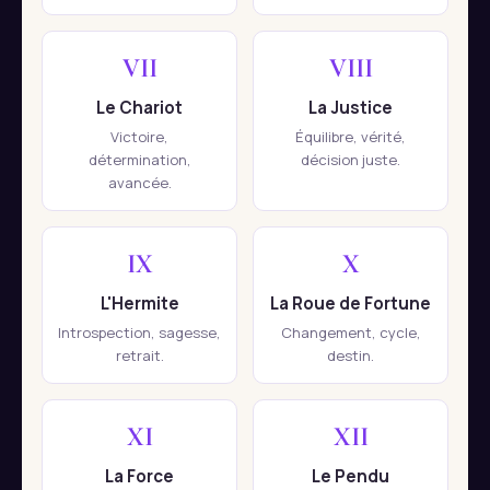
VII
VIII
Le Chariot
La Justice
Victoire,
Équilibre, vérité,
détermination,
décision juste.
avancée.
IX
X
L'Hermite
La Roue de Fortune
Introspection, sagesse,
Changement, cycle,
retrait.
destin.
XI
XII
La Force
Le Pendu