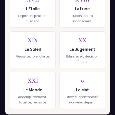
L'Étoile
La Lune
Espoir, inspiration,
Illusion, peurs,
guérison.
inconscient.
XIX
XX
Le Soleil
Le Jugement
Réussite, joie, clarté.
Bilan, éveil, décision
finale.
XXI
0
Le Monde
Le Mat
Accomplissement,
Liberté, spontanéité,
totalité, réussite.
nouveau départ.