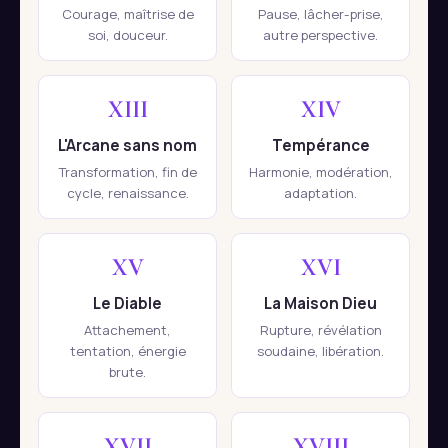
Courage, maîtrise de
Pause, lâcher-prise,
soi, douceur.
autre perspective.
XIII
XIV
L'Arcane sans nom
Tempérance
Transformation, fin de
Harmonie, modération,
cycle, renaissance.
adaptation.
XV
XVI
Le Diable
La Maison Dieu
Attachement,
Rupture, révélation
tentation, énergie
soudaine, libération.
brute.
XVII
XVIII