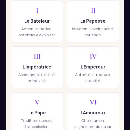
I
II
Le Bateleur
La Papesse
Action, initiative,
Intuition, savoir caché,
potentiel à exploiter.
patience.
III
IV
L'Impératrice
L'Empereur
Abondance, fertilité,
Autorité, structure,
créativité.
stabilité.
V
VI
Le Pape
L'Amoureux
Tradition, conseil,
Choix, union,
transmission.
alignement du cœur.