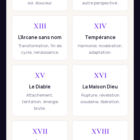
soi, douceur.
autre perspective.
XIII
XIV
L'Arcane sans nom
Tempérance
Transformation, fin de
Harmonie, modération,
cycle, renaissance.
adaptation.
XV
XVI
Le Diable
La Maison Dieu
Attachement,
Rupture, révélation
tentation, énergie
soudaine, libération.
brute.
XVII
XVIII