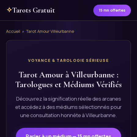
✧
Tarots Gratuit
15 mn offertes
Accueil
»
Tarot Amour Villeurbanne
VOYANCE & TAROLOGIE SÉRIEUSE
Tarot Amour à Villeurbanne :
Tarologues et Médiums Vérifiés
Découvrez la signification réelle des arcanes
et accédez à des médiums sélectionnés pour
une consultation honnête à Villeurbanne.
Parler à un médium — 15 mn offertes