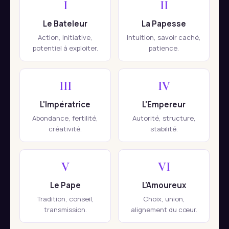
I
II
Le Bateleur
La Papesse
Action, initiative,
Intuition, savoir caché,
potentiel à exploiter.
patience.
III
IV
L'Impératrice
L'Empereur
Abondance, fertilité,
Autorité, structure,
créativité.
stabilité.
V
VI
Le Pape
L'Amoureux
Tradition, conseil,
Choix, union,
transmission.
alignement du cœur.