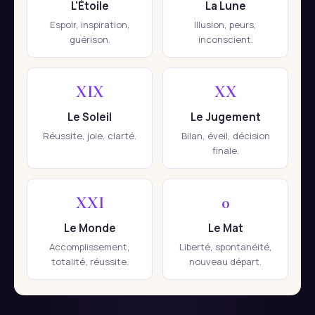
L'Étoile
La Lune
Espoir, inspiration,
Illusion, peurs,
guérison.
inconscient.
XIX
XX
Le Soleil
Le Jugement
Réussite, joie, clarté.
Bilan, éveil, décision
finale.
XXI
0
Le Monde
Le Mat
Accomplissement,
Liberté, spontanéité,
totalité, réussite.
nouveau départ.