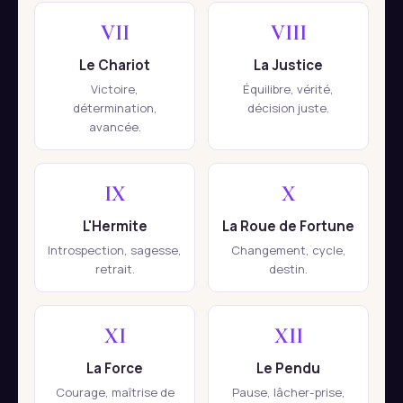
VII
VIII
Le Chariot
La Justice
Victoire,
Équilibre, vérité,
détermination,
décision juste.
avancée.
IX
X
L'Hermite
La Roue de Fortune
Introspection, sagesse,
Changement, cycle,
retrait.
destin.
XI
XII
La Force
Le Pendu
Courage, maîtrise de
Pause, lâcher-prise,