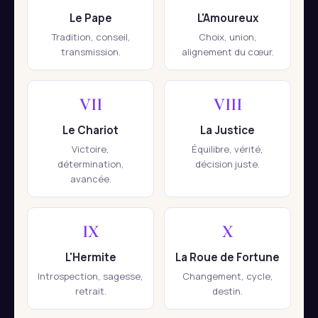
Le Pape
L'Amoureux
Tradition, conseil,
Choix, union,
transmission.
alignement du cœur.
VII
VIII
Le Chariot
La Justice
Victoire,
Équilibre, vérité,
détermination,
décision juste.
avancée.
IX
X
L'Hermite
La Roue de Fortune
Introspection, sagesse,
Changement, cycle,
retrait.
destin.