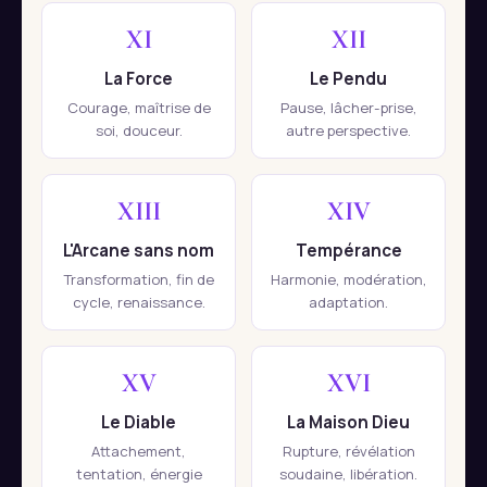
XI
XII
La Force
Le Pendu
Courage, maîtrise de
Pause, lâcher-prise,
soi, douceur.
autre perspective.
XIII
XIV
L'Arcane sans nom
Tempérance
Transformation, fin de
Harmonie, modération,
cycle, renaissance.
adaptation.
XV
XVI
Le Diable
La Maison Dieu
Attachement,
Rupture, révélation
tentation, énergie
soudaine, libération.