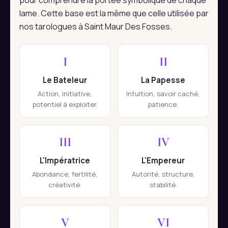
pour comprendre la portée symbolique de chaque
lame. Cette base est la même que celle utilisée par
nos tarologues à Saint Maur Des Fosses.
I
II
Le Bateleur
La Papesse
Action, initiative,
Intuition, savoir caché,
potentiel à exploiter.
patience.
III
IV
L'Impératrice
L'Empereur
Abondance, fertilité,
Autorité, structure,
créativité.
stabilité.
V
VI