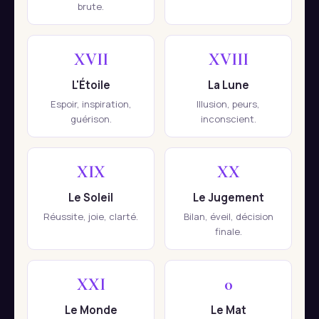
brute.
XVII
XVIII
L'Étoile
La Lune
Espoir, inspiration,
Illusion, peurs,
guérison.
inconscient.
XIX
XX
Le Soleil
Le Jugement
Réussite, joie, clarté.
Bilan, éveil, décision
finale.
XXI
0
Le Monde
Le Mat