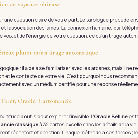
on de voyance sérieuse
une question claire de votre part. Le tarologue procède ensu
n et l'association des lames. La connexion humaine, par téléph
 voix et de l'énergie de votre question, ce qu'un tirage automa
érieux plutôt qu'un tirage automatique
ogique : il aide à se familiariser avec les arcanes, mais il ne
tion et le contexte de votre vie. C'est pourquoi nous recomman
irectement avec un médium certifié pour une réponse réellem
 : Tarot, Oracle, Cartomancie
ultitude d'outils pour explorer l'invisible. L'
Oracle Belline
est 
ancie classique
à 32 cartes excelle dans les détails de la vi
rent réconfort et direction. Chaque méthode a ses forces ; l