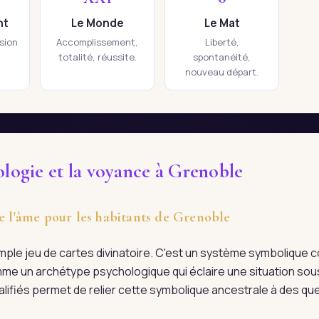
nt
Le Monde
Le Mat
ision
Accomplissement,
Liberté,
totalité, réussite.
spontanéité,
nouveau départ.
ologie et la voyance à Grenoble
de l'âme pour les habitants de Grenoble
imple jeu de cartes divinatoire. C'est un système symboliqu
me un archétype psychologique qui éclaire une situation sous
alifiés permet de relier cette symbolique ancestrale à des qu