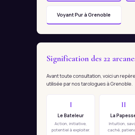
Voyant Pur à Grenoble
Signification des 22 arcan
Avant toute consultation, voici un repè
utilisée par nos tarologues à Grenoble.
I
II
Le Bateleur
La Papess
Action, initiative,
Intuition, savo
potentiel à exploiter.
caché, patien