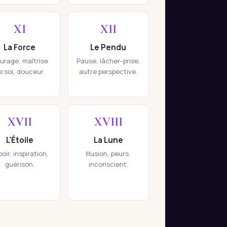
XI
XII
La Force
Le Pendu
urage, maîtrise
Pause, lâcher-prise,
e soi, douceur.
autre perspective.
XVII
XVIII
L'Étoile
La Lune
oir, inspiration,
Illusion, peurs,
guérison.
inconscient.