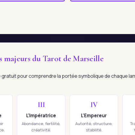
es majeurs du Tarot de Marseille
re gratuit pour comprendre la portée symbolique de chaque la
III
IV
e
L'Impératrice
L'Empereur
ir
Abondance, fertilité,
Autorité, structure,
Tr
ce.
créativité.
stabilité.