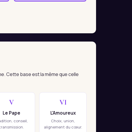
me. Cette base est la même que celle
V
VI
Le Pape
L'Amoureux
adition, conseil,
Choix, union,
transmission.
alignement du cœur.