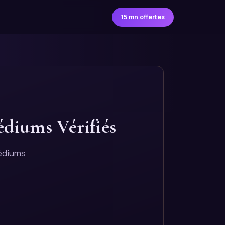
15 mn offertes
diums Vérifiés
médiums