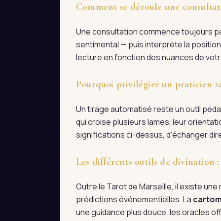
Comment se déroule une consultati
Une consultation commence toujours par 
sentimental — puis interprète la positio
lecture en fonction des nuances de votre
Pourquoi privilégier un praticien s
Un tirage automatisé reste un outil pédag
qui croise plusieurs lames, leur orienta
significations ci-dessus, d'échanger d
Les différents outils de divination
Outre le Tarot de Marseille, il existe une m
prédictions événementielles. La
cartom
une guidance plus douce, les oracles off