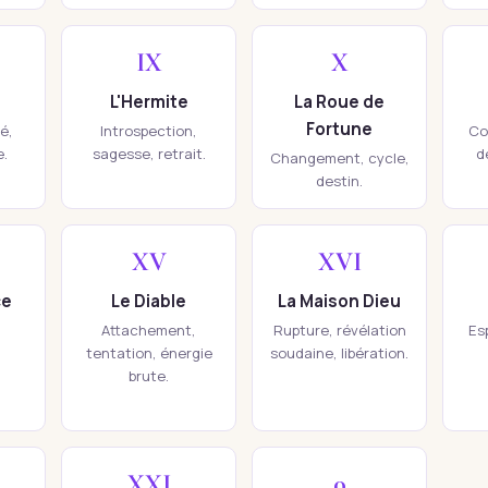
IX
X
L'Hermite
La Roue de
Fortune
té,
Introspection,
Co
e.
sagesse, retrait.
d
Changement, cycle,
destin.
XV
XVI
ce
Le Diable
La Maison Dieu
Attachement,
Rupture, révélation
Esp
tentation, énergie
soudaine, libération.
brute.
XXI
0