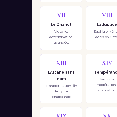
VII
VIII
Le Chariot
La Justice
Victoire,
Équilibre, véri
détermination,
décision just
avancée.
XIII
XIV
L'Arcane sans
Tempéran
nom
Harmonie,
modération,
Transformation, fin
adaptation.
de cycle,
renaissance.
XIX
XX