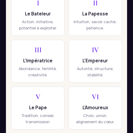
I
II
Le Bateleur
La Papesse
Action, initiative,
Intuition, savoir caché,
potentiel à exploiter.
patience.
III
IV
L'Impératrice
L'Empereur
Abondance, fertilité,
Autorité, structure,
créativité.
stabilité.
V
VI
Le Pape
L'Amoureux
Tradition, conseil,
Choix, union,
transmission.
alignement du cœur.