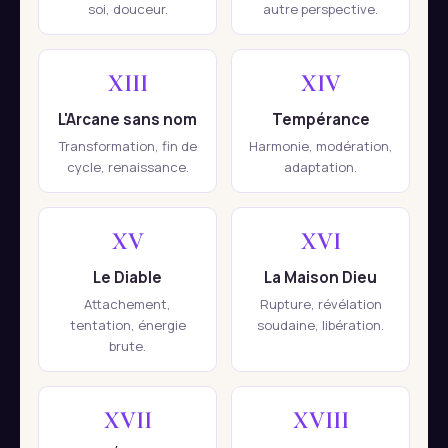
soi, douceur.
autre perspective.
XIII
XIV
L'Arcane sans nom
Tempérance
Transformation, fin de
Harmonie, modération,
cycle, renaissance.
adaptation.
XV
XVI
Le Diable
La Maison Dieu
Attachement,
Rupture, révélation
tentation, énergie
soudaine, libération.
brute.
XVII
XVIII