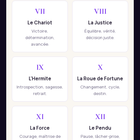
VII
VIII
Le Chariot
La Justice
Victoire,
Équilibre, vérité,
détermination,
décision juste.
avancée.
IX
X
L'Hermite
La Roue de Fortune
Introspection, sagesse,
Changement, cycle,
retrait.
destin.
XI
XII
La Force
Le Pendu
Courage, maîtrise de
Pause, lâcher-prise,