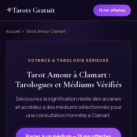
✧
Tarots Gratuit
15 mn offertes
Accueil
»
Tarot Amour Clamart
VOYANCE & TAROLOGIE SÉRIEUSE
Tarot Amour à Clamart :
Tarologues et Médiums Vérifiés
Découvrez la signification réelle des arcanes
et accédez à des médiums sélectionnés pour
une consultation honnête à Clamart.
Parler à un médium — 15 mn offertes