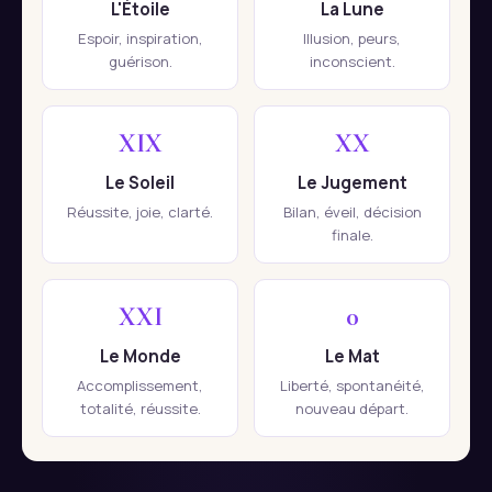
L'Étoile
La Lune
Espoir, inspiration,
Illusion, peurs,
guérison.
inconscient.
XIX
XX
Le Soleil
Le Jugement
Réussite, joie, clarté.
Bilan, éveil, décision
finale.
XXI
0
Le Monde
Le Mat
Accomplissement,
Liberté, spontanéité,
totalité, réussite.
nouveau départ.