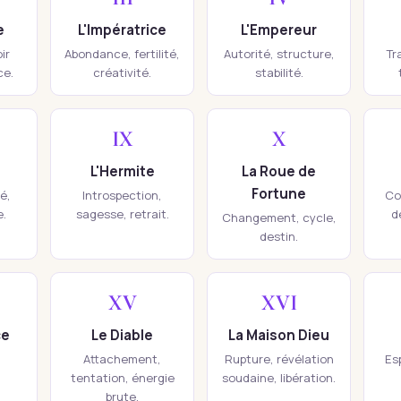
e
L'Impératrice
L'Empereur
ir
Abondance, fertilité,
Autorité, structure,
Tr
ce.
créativité.
stabilité.
IX
X
L'Hermite
La Roue de
Fortune
té,
Introspection,
Co
e.
sagesse, retrait.
d
Changement, cycle,
destin.
XV
XVI
ce
Le Diable
La Maison Dieu
Attachement,
Rupture, révélation
Esp
tentation, énergie
soudaine, libération.
brute.