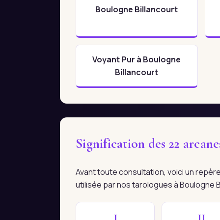
Boulogne Billancourt
Voyant Pur à Boulogne
Billancourt
Signification des 22 arcan
Avant toute consultation, voici un repè
utilisée par nos tarologues à Boulogne B
I
II