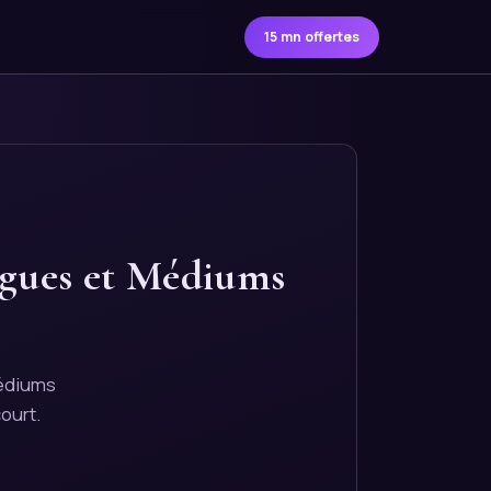
15 mn offertes
ogues et Médiums
médiums
ourt.