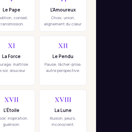
Le Pape
L'Amoureux
adition, conseil,
Choix, union,
transmission.
alignement du cœur.
XI
XII
La Force
Le Pendu
urage, maîtrise
Pause, lâcher-prise,
e soi, douceur.
autre perspective.
XVII
XVIII
L'Étoile
La Lune
oir, inspiration,
Illusion, peurs,
guérison.
inconscient.