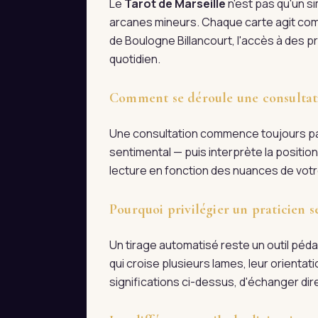
Le
Tarot de Marseille
n'est pas qu'un s
arcanes mineurs. Chaque carte agit com
de Boulogne Billancourt, l'accès à des p
quotidien.
Comment se déroule une consultati
Une consultation commence toujours par 
sentimental — puis interprète la positio
lecture en fonction des nuances de votre
Pourquoi privilégier un praticien s
Un tirage automatisé reste un outil pédag
qui croise plusieurs lames, leur orienta
significations ci-dessus, d'échanger d