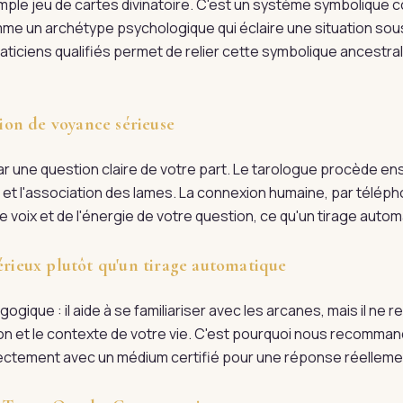
imple jeu de cartes divinatoire. C'est un système symboliqu
me un archétype psychologique qui éclaire une situation sous
raticiens qualifiés permet de relier cette symbolique ancestr
on de voyance sérieuse
une question claire de votre part. Le tarologue procède ensu
n et l'association des lames. La connexion humaine, par téléph
 voix et de l'énergie de votre question, ce qu'un tirage automa
érieux plutôt qu'un tirage automatique
ogique : il aide à se familiariser avec les arcanes, mais il ne
tion et le contexte de votre vie. C'est pourquoi nous recomman
irectement avec un médium certifié pour une réponse réellem