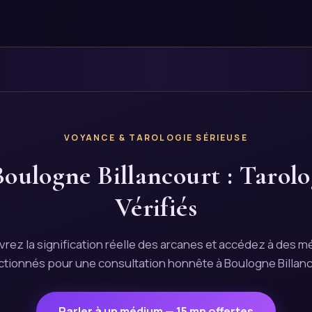
VOYANCE & TAROLOGIE SÉRIEUSE
oulogne Billancourt : Tarol
Vérifiés
rez la signification réelle des arcanes et accédez à des 
ctionnés pour une consultation honnête à Boulogne Billanc
Parler à un médium — 15 mn offertes