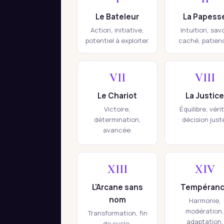
Le Bateleur
La Papess
Action, initiative,
Intuition, savo
potentiel à exploiter.
caché, patien
VII
VIII
Le Chariot
La Justice
Victoire,
Équilibre, véri
détermination,
décision just
avancée.
XIII
XIV
L'Arcane sans
Tempéran
nom
Harmonie,
modération,
Transformation, fin
adaptation.
de cycle,