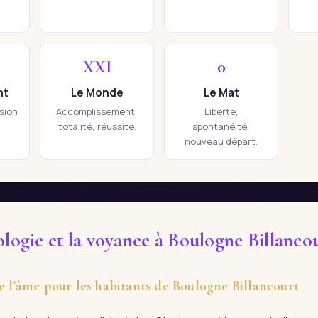
XXI
0
nt
Le Monde
Le Mat
ision
Accomplissement,
Liberté,
totalité, réussite.
spontanéité,
nouveau départ.
ologie et la voyance à Boulogne Billanco
de l'âme pour les habitants de Boulogne Billancourt