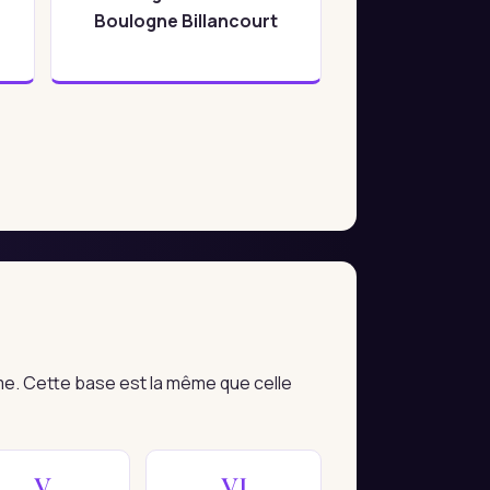
Boulogne Billancourt
me. Cette base est la même que celle
V
VI