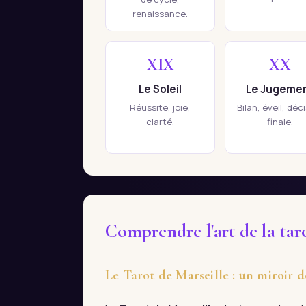
renaissance.
XIX
XX
Le Soleil
Le Jugeme
Réussite, joie,
Bilan, éveil, déc
clarté.
finale.
Comprendre l'art de la tar
Le Tarot de Marseille : un miroir 