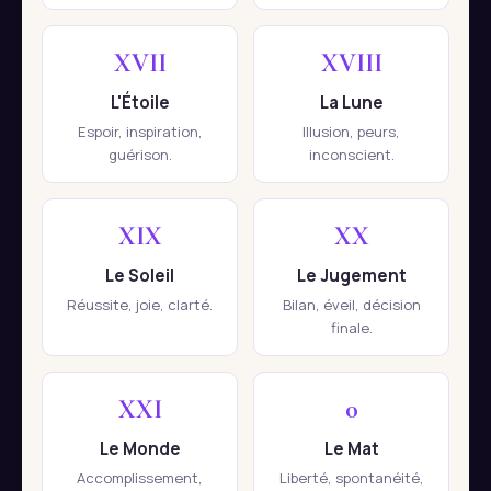
XVII
XVIII
L'Étoile
La Lune
Espoir, inspiration,
Illusion, peurs,
guérison.
inconscient.
XIX
XX
Le Soleil
Le Jugement
Réussite, joie, clarté.
Bilan, éveil, décision
finale.
XXI
0
Le Monde
Le Mat
Accomplissement,
Liberté, spontanéité,