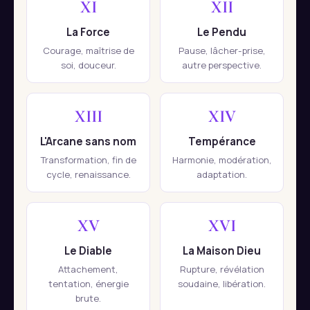
XI
XII
La Force
Le Pendu
Courage, maîtrise de
Pause, lâcher-prise,
soi, douceur.
autre perspective.
XIII
XIV
L'Arcane sans nom
Tempérance
Transformation, fin de
Harmonie, modération,
cycle, renaissance.
adaptation.
XV
XVI
Le Diable
La Maison Dieu
Attachement,
Rupture, révélation
tentation, énergie
soudaine, libération.
brute.