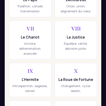
Tradition, conseil,
Choix, union,
transmission.
alignement du cœur.
VII
VIII
Le Chariot
La Justice
Victoire,
Équilibre, vérité,
détermination,
décision juste.
avancée.
IX
X
L'Hermite
La Roue de Fortune
Introspection, sagesse,
Changement, cycle,
retrait.
destin.