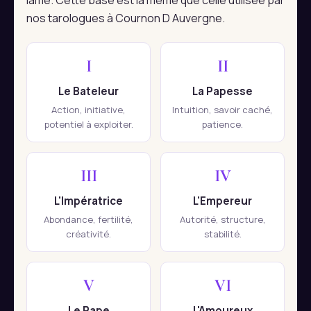
lame. Cette base est la même que celle utilisée par
nos tarologues à Cournon D Auvergne.
I
II
Le Bateleur
La Papesse
Action, initiative,
Intuition, savoir caché,
potentiel à exploiter.
patience.
III
IV
L'Impératrice
L'Empereur
Abondance, fertilité,
Autorité, structure,
créativité.
stabilité.
V
VI
Le Pape
L'Amoureux