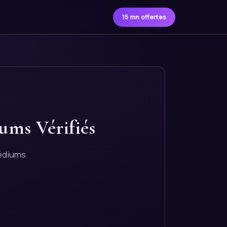
15 mn offertes
ums Vérifiés
médiums