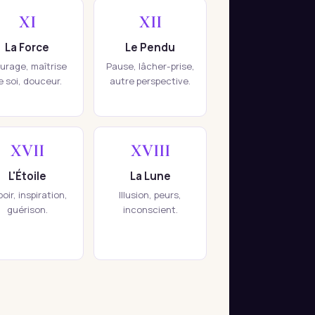
XI
XII
La Force
Le Pendu
urage, maîtrise
Pause, lâcher-prise,
e soi, douceur.
autre perspective.
XVII
XVIII
L'Étoile
La Lune
oir, inspiration,
Illusion, peurs,
guérison.
inconscient.