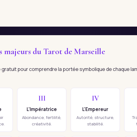
es majeurs du Tarot de Marseille
re gratuit pour comprendre la portée symbolique de chaque la
III
IV
e
L'Impératrice
L'Empereur
ir
Abondance, fertilité,
Autorité, structure,
Tr
ce.
créativité.
stabilité.