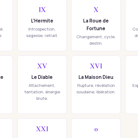
IX
X
L'Hermite
La Roue de
Fortune
té,
Introspection,
Co
e.
sagesse, retrait.
d
Changement, cycle,
destin.
XV
XVI
ce
Le Diable
La Maison Dieu
Attachement,
Rupture, révélation
Esp
tentation, énergie
soudaine, libération.
brute.
XXI
0