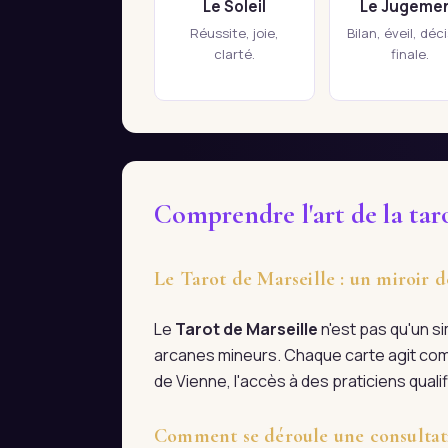
Le Soleil
Le Jugeme
Réussite, joie,
Bilan, éveil, déc
clarté.
finale.
Comprendre l'art de la tar
Le Tarot de Marseille : un miroir d
Le
Tarot de Marseille
n'est pas qu'un s
arcanes mineurs. Chaque carte agit com
de Vienne, l'accès à des praticiens qual
Comment se déroule une consultati