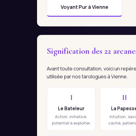
Voyant Pur à Vienne
Signification des 22 arcan
Avant toute consultation, voici un repè
utilisée par nos tarologues à Vienne.
I
II
Le Bateleur
La Papess
Action, initiative,
Intuition, savo
potentiel à exploiter.
caché, patien