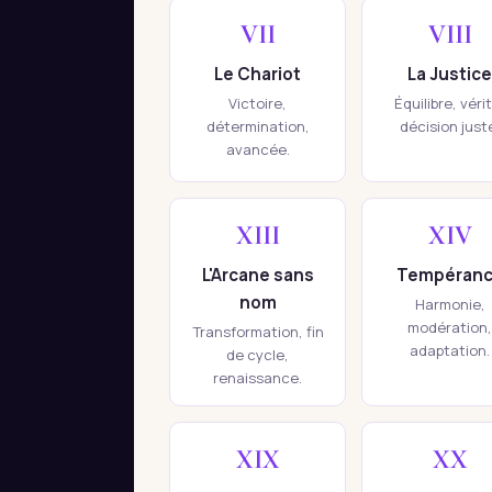
VII
VIII
Le Chariot
La Justice
Victoire,
Équilibre, véri
détermination,
décision just
avancée.
XIII
XIV
L'Arcane sans
Tempéran
nom
Harmonie,
modération,
Transformation, fin
adaptation.
de cycle,
renaissance.
XIX
XX