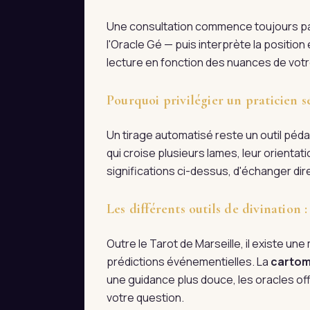
Une consultation commence toujours par 
l'Oracle Gé — puis interprète la positio
lecture en fonction des nuances de votre
Pourquoi privilégier un praticien s
Un tirage automatisé reste un outil pédag
qui croise plusieurs lames, leur orienta
significations ci-dessus, d'échanger d
Les différents outils de divination
Outre le Tarot de Marseille, il existe une m
prédictions événementielles. La
cartom
une guidance plus douce, les oracles off
votre question.