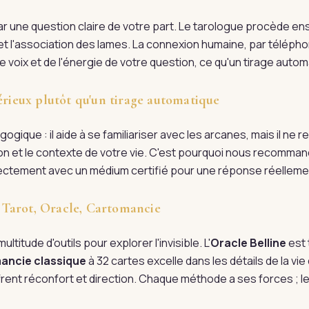
une question claire de votre part. Le tarologue procède ens
n et l'association des lames. La connexion humaine, par télépho
 voix et de l'énergie de votre question, ce qu'un tirage automa
érieux plutôt qu'un tirage automatique
ogique : il aide à se familiariser avec les arcanes, mais il ne
tion et le contexte de votre vie. C'est pourquoi nous recomman
irectement avec un médium certifié pour une réponse réellem
 : Tarot, Oracle, Cartomancie
ultitude d'outils pour explorer l'invisible. L'
Oracle Belline
est 
ancie classique
à 32 cartes excelle dans les détails de la vi
rent réconfort et direction. Chaque méthode a ses forces ; l