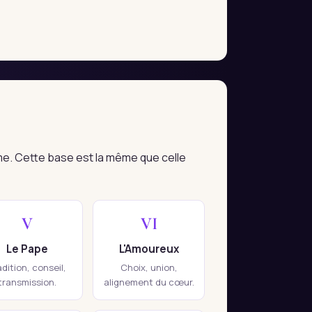
me. Cette base est la même que celle
V
VI
Le Pape
L'Amoureux
adition, conseil,
Choix, union,
transmission.
alignement du cœur.