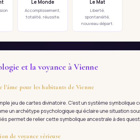
nt
Le Monde
Le Mat
ision
Accomplissement,
Liberté,
totalité, réussite.
spontanéité,
nouveau départ.
ologie et la voyance à Vienne
e l'âme pour les habitants de Vienne
imple jeu de cartes divinatoire. C'est un système symboliqu
me un archétype psychologique qui éclaire une situation sous
ifiés permet de relier cette symbolique ancestrale à des ques
on de voyance sérieuse