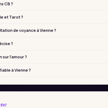
ns CB ?
le et Tarot ?
tation de voyance à Vienne ?
écise ?
n sur l'amour ?
iable à Vienne ?
nne