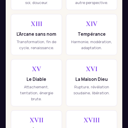
soi, douceur.
autre perspective.
XIII
XIV
L'Arcane sans nom
Tempérance
Transformation, fin de
Harmonie, modération,
cycle, renaissance.
adaptation.
XV
XVI
Le Diable
La Maison Dieu
Attachement,
Rupture, révélation
tentation, énergie
soudaine, libération.
brute.
XVII
XVIII