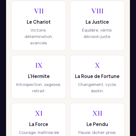
VII
VIII
Le Chariot
La Justice
Victoire,
Équilibre, vérité,
détermination,
décision juste.
avancée.
IX
X
L'Hermite
La Roue de Fortune
Introspection, sagesse,
Changement, cycle,
retrait.
destin.
XI
XII
La Force
Le Pendu
Courage, maîtrise de
Pause, lâcher-prise,