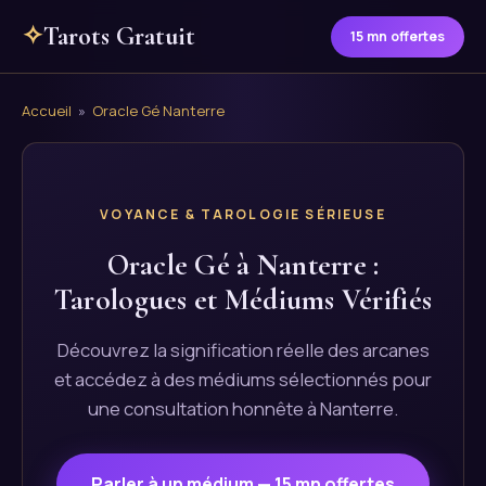
✧
Tarots Gratuit
15 mn offertes
Accueil
»
Oracle Gé Nanterre
VOYANCE & TAROLOGIE SÉRIEUSE
Oracle Gé à Nanterre :
Tarologues et Médiums Vérifiés
Découvrez la signification réelle des arcanes
et accédez à des médiums sélectionnés pour
une consultation honnête à Nanterre.
Parler à un médium — 15 mn offertes