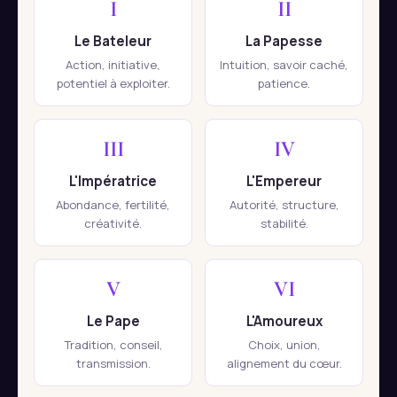
I
II
Le Bateleur
La Papesse
Action, initiative,
Intuition, savoir caché,
potentiel à exploiter.
patience.
III
IV
L'Impératrice
L'Empereur
Abondance, fertilité,
Autorité, structure,
créativité.
stabilité.
V
VI
Le Pape
L'Amoureux
Tradition, conseil,
Choix, union,
transmission.
alignement du cœur.