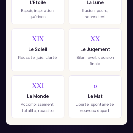
L'Étoile
La Lune
Espoir, inspiration,
Illusion, peurs,
guérison.
inconscient.
XIX
XX
Le Soleil
Le Jugement
Réussite, joie, clarté.
Bilan, éveil, décision
finale.
XXI
0
Le Monde
Le Mat
Accomplissement,
Liberté, spontanéité,
totalité, réussite.
nouveau départ.