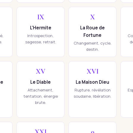
IX
X
L'Hermite
La Roue de
Fortune
té,
Introspection,
Co
e.
sagesse, retrait.
d
Changement, cycle,
destin.
XV
XVI
ce
Le Diable
La Maison Dieu
Attachement,
Rupture, révélation
Esp
tentation, énergie
soudaine, libération.
brute.
XXI
0