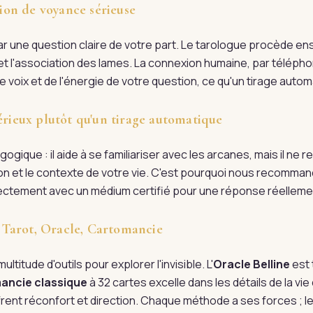
on de voyance sérieuse
une question claire de votre part. Le tarologue procède ens
n et l'association des lames. La connexion humaine, par télépho
 voix et de l'énergie de votre question, ce qu'un tirage automa
érieux plutôt qu'un tirage automatique
ogique : il aide à se familiariser avec les arcanes, mais il ne
tion et le contexte de votre vie. C'est pourquoi nous recomman
irectement avec un médium certifié pour une réponse réellem
 : Tarot, Oracle, Cartomancie
ultitude d'outils pour explorer l'invisible. L'
Oracle Belline
est 
ancie classique
à 32 cartes excelle dans les détails de la vi
rent réconfort et direction. Chaque méthode a ses forces ; l