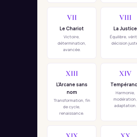
VII
VIII
Le Chariot
La Justice
Victoire,
Équilibre, véri
détermination,
décision just
avancée.
XIII
XIV
L'Arcane sans
Tempéran
nom
Harmonie,
modération,
Transformation, fin
adaptation.
de cycle,
renaissance.
XIX
XX