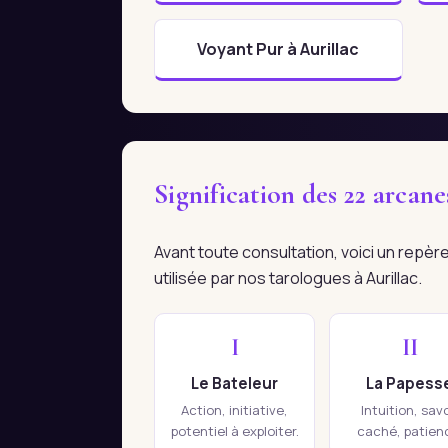
Voyant Pur à Aurillac
Signification des 22 arcan
Avant toute consultation, voici un repè
utilisée par nos tarologues à Aurillac.
I
II
Le Bateleur
La Papess
Action, initiative,
Intuition, savo
potentiel à exploiter.
caché, patien