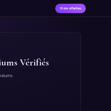
15 mn offertes
iums Vérifiés
médiums