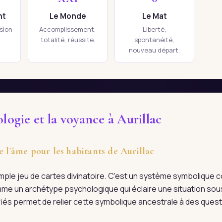
nt
Le Monde
Le Mat
ision
Accomplissement,
Liberté,
totalité, réussite.
spontanéité,
nouveau départ.
logie et la voyance à Aurillac
e l'âme pour les habitants de Aurillac
imple jeu de cartes divinatoire. C'est un système symboliqu
me un archétype psychologique qui éclaire une situation sous
alifiés permet de relier cette symbolique ancestrale à des ques