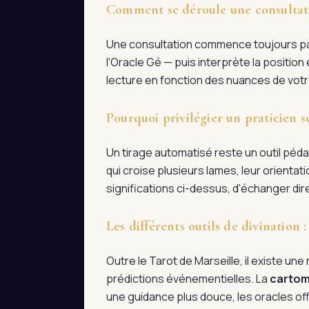
Comment se déroule une consultati
Une consultation commence toujours par 
l'Oracle Gé — puis interprète la positio
lecture en fonction des nuances de votre
Pourquoi privilégier un praticien s
Un tirage automatisé reste un outil pédag
qui croise plusieurs lames, leur orienta
significations ci-dessus, d'échanger d
Les différents outils de divination
Outre le Tarot de Marseille, il existe une m
prédictions événementielles. La
cartom
une guidance plus douce, les oracles off