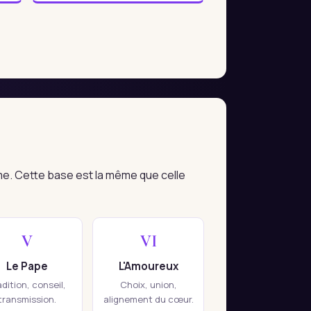
me. Cette base est la même que celle
V
VI
Le Pape
L'Amoureux
adition, conseil,
Choix, union,
transmission.
alignement du cœur.