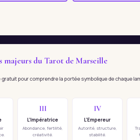
es majeurs du Tarot de Marseille
re gratuit pour comprendre la portée symbolique de chaque la
III
IV
e
L'Impératrice
L'Empereur
ir
Abondance, fertilité,
Autorité, structure,
Tr
ce.
créativité.
stabilité.