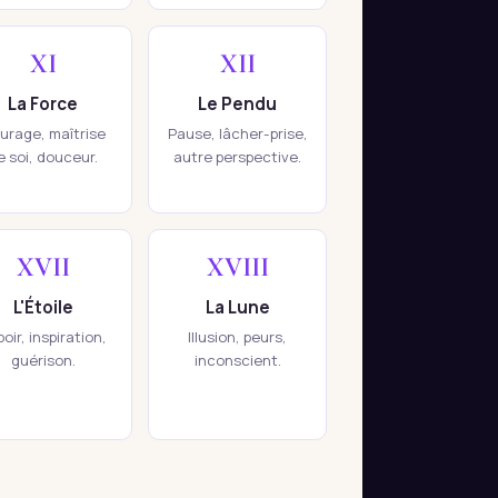
XI
XII
La Force
Le Pendu
urage, maîtrise
Pause, lâcher-prise,
e soi, douceur.
autre perspective.
XVII
XVIII
L'Étoile
La Lune
oir, inspiration,
Illusion, peurs,
guérison.
inconscient.