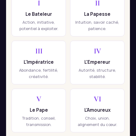
I
II
Le Bateleur
La Papesse
Action, initiative,
Intuition, savoir caché,
potentiel à exploiter.
patience.
III
IV
L'Impératrice
L'Empereur
Abondance, fertilité,
Autorité, structure,
créativité.
stabilité.
V
VI
Le Pape
L'Amoureux
Tradition, conseil,
Choix, union,
transmission.
alignement du cœur.