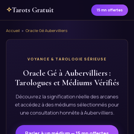
✧
Tarots Gratuit
15 mn offertes
Accueil
»
Oracle Gé Aubervilliers
VOYANCE & TAROLOGIE SÉRIEUSE
Oracle Gé à Aubervilliers :
Tarologues et Médiums Vérifiés
Découvrez la signification réelle des arcanes
et accédez à des médiums sélectionnés pour
une consultation honnête à Aubervilliers.
Parler à un médium — 15 mn offertes