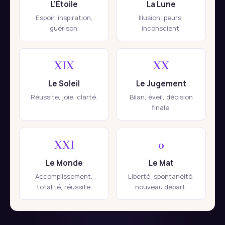
L'Étoile
La Lune
Espoir, inspiration,
Illusion, peurs,
guérison.
inconscient.
XIX
XX
Le Soleil
Le Jugement
Réussite, joie, clarté.
Bilan, éveil, décision
finale.
XXI
0
Le Monde
Le Mat
Accomplissement,
Liberté, spontanéité,
totalité, réussite.
nouveau départ.