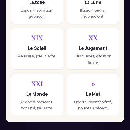
L'Étoile
La Lune
Espoir, inspiration,
Illusion, peurs,
guérison.
inconscient.
XIX
XX
Le Soleil
Le Jugement
Réussite, joie, clarté.
Bilan, éveil, décision
finale.
XXI
0
Le Monde
Le Mat
Accomplissement,
Liberté, spontanéité,
totalité, réussite.
nouveau départ.