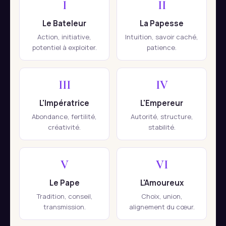
I
II
Le Bateleur
La Papesse
Action, initiative,
Intuition, savoir caché,
potentiel à exploiter.
patience.
III
IV
L'Impératrice
L'Empereur
Abondance, fertilité,
Autorité, structure,
créativité.
stabilité.
V
VI
Le Pape
L'Amoureux
Tradition, conseil,
Choix, union,
transmission.
alignement du cœur.