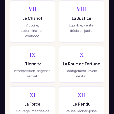
VII
VIII
Le Chariot
La Justice
Victoire,
Équilibre, vérité,
détermination,
décision juste.
avancée.
IX
X
L'Hermite
La Roue de Fortune
Introspection, sagesse,
Changement, cycle,
retrait.
destin.
XI
XII
La Force
Le Pendu
Courage, maîtrise de
Pause, lâcher-prise,