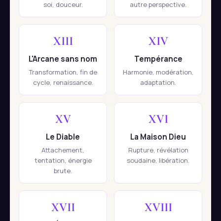
soi, douceur.
autre perspective.
XIII
XIV
L'Arcane sans nom
Tempérance
Transformation, fin de
Harmonie, modération,
cycle, renaissance.
adaptation.
XV
XVI
Le Diable
La Maison Dieu
Attachement,
Rupture, révélation
tentation, énergie
soudaine, libération.
brute.
XVII
XVIII