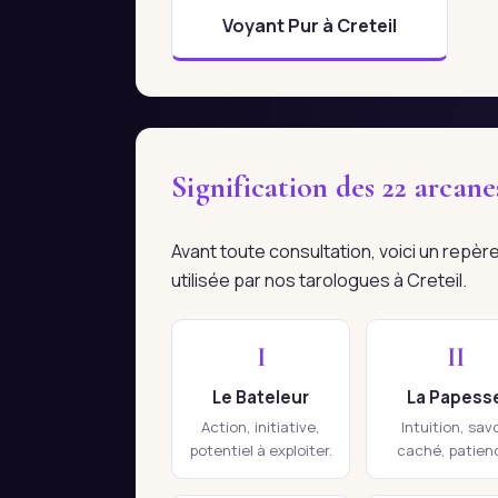
Voyant Pur à Creteil
Signification des 22 arcan
Avant toute consultation, voici un repè
utilisée par nos tarologues à Creteil.
I
II
Le Bateleur
La Papess
Action, initiative,
Intuition, savo
potentiel à exploiter.
caché, patien