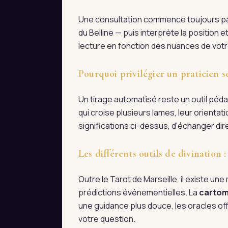
Une consultation commence toujours par 
du Belline — puis interprète la position
lecture en fonction des nuances de votre
Pourquoi privilégier un praticien s
Un tirage automatisé reste un outil pédag
qui croise plusieurs lames, leur orienta
significations ci-dessus, d'échanger d
Les différents outils de divination
Outre le Tarot de Marseille, il existe une m
prédictions événementielles. La
cartom
une guidance plus douce, les oracles off
votre question.