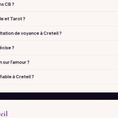
ns CB ?
le et Tarot ?
ation de voyance à Creteil ?
écise ?
n sur l'amour ?
iable à Creteil ?
eil