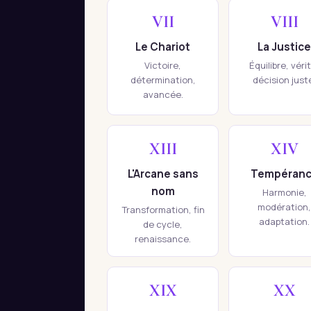
VII
VIII
Le Chariot
La Justice
Victoire,
Équilibre, véri
détermination,
décision just
avancée.
XIII
XIV
L'Arcane sans
Tempéran
nom
Harmonie,
modération,
Transformation, fin
adaptation.
de cycle,
renaissance.
XIX
XX