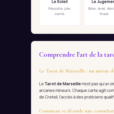
Le Soleil
Le Jugeme
Réussite, joie,
Bilan, éveil, déc
clarté.
finale.
Comprendre l'art de la taro
Le Tarot de Marseille : un miroir d
Le
Tarot de Marseille
n'est pas qu'un s
arcanes mineurs. Chaque carte agit com
de Creteil, l'accès à des praticiens qua
Comment se déroule une consultati