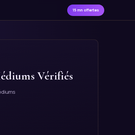
15 mn offertes
Médiums Vérifiés
médiums