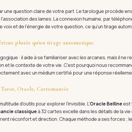
une question claire de votre part. Le tarologue procède ensu
 et l'association des lames. La connexion humaine, par téléphon
 voix et de l'énergie de votre question, ce qu'un tirage automa
érieux plutôt qu'un tirage automatique
ogique : il aide à se familiariser avec les arcanes, mais il ne
tion et le contexte de votre vie. C'est pourquoi nous recomman
irectement avec un médium certifié pour une réponse réellem
 : Tarot, Oracle, Cartomancie
ultitude d'outils pour explorer l'invisible. L'
Oracle Belline
est 
ancie classique
à 32 cartes excelle dans les détails de la vi
rent réconfort et direction. Chaque méthode a ses forces ; l