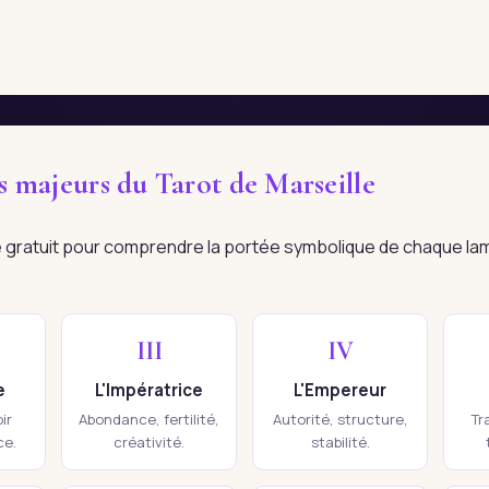
es majeurs du Tarot de Marseille
re gratuit pour comprendre la portée symbolique de chaque la
III
IV
e
L'Impératrice
L'Empereur
ir
Abondance, fertilité,
Autorité, structure,
Tr
ce.
créativité.
stabilité.