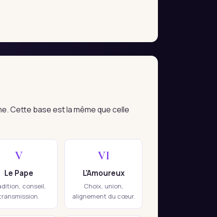
me. Cette base est la même que celle
V
VI
Le Pape
L'Amoureux
adition, conseil,
Choix, union,
transmission.
alignement du cœur.