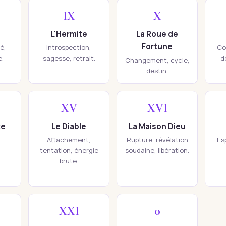
IX
X
L'Hermite
La Roue de
Fortune
té,
Introspection,
Co
e.
sagesse, retrait.
d
Changement, cycle,
destin.
XV
XVI
ce
Le Diable
La Maison Dieu
Attachement,
Rupture, révélation
Esp
tentation, énergie
soudaine, libération.
brute.
XXI
0