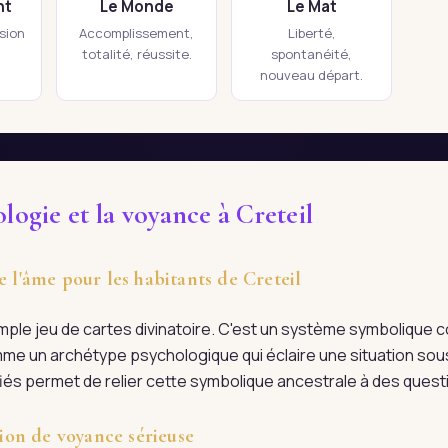
nt
Le Monde
Le Mat
ision
Accomplissement,
Liberté,
totalité, réussite.
spontanéité,
nouveau départ.
logie et la voyance à Creteil
e l'âme pour les habitants de Creteil
imple jeu de cartes divinatoire. C'est un système symboliqu
me un archétype psychologique qui éclaire une situation sous
lifiés permet de relier cette symbolique ancestrale à des ques
on de voyance sérieuse