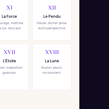
XI
XII
La Force
Le Pendu
urage, maîtrise
Pause, lâcher-prise,
e soi, douceur.
autre perspective.
XVII
XVIII
L'Étoile
La Lune
oir, inspiration,
Illusion, peurs,
guérison.
inconscient.