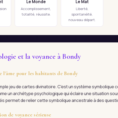
nt
Le Monde
Le Mat
ision
Accomplissement,
Liberté,
totalité, réussite.
spontanéité,
nouveau départ.
ologie et la voyance à Bondy
de l'âme pour les habitants de Bondy
imple jeu de cartes divinatoire. C'est un système symboliqu
me un archétype psychologique qui éclaire une situation sous
fiés permet de relier cette symbolique ancestrale à des quest
on de voyance sérieuse