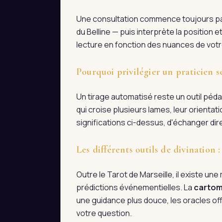
Une consultation commence toujours par 
du Belline — puis interprète la position
lecture en fonction des nuances de votre
Pourquoi privilégier un praticien s
Un tirage automatisé reste un outil pédag
qui croise plusieurs lames, leur orienta
significations ci-dessus, d'échanger d
Les différents outils de divination
Outre le Tarot de Marseille, il existe une m
prédictions événementielles. La
cartom
une guidance plus douce, les oracles off
votre question.