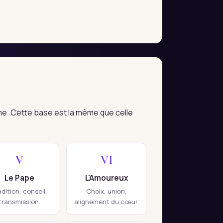
me. Cette base est la même que celle
V
VI
Le Pape
L'Amoureux
adition, conseil,
Choix, union,
transmission.
alignement du cœur.