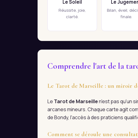
Le Soleil
Le Jugeme
Réussite, joie,
Bilan, éveil, déc
clarté.
finale.
Comprendre l'art de la tar
Le Tarot de Marseille : un miroir 
Le
Tarot de Marseille
n'est pas qu'un s
arcanes mineurs. Chaque carte agit com
de Bondy, l'accès à des praticiens quali
Comment se déroule une consultati