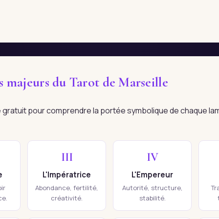
es majeurs du Tarot de Marseille
re gratuit pour comprendre la portée symbolique de chaque la
III
IV
e
L'Impératrice
L'Empereur
ir
Abondance, fertilité,
Autorité, structure,
Tr
ce.
créativité.
stabilité.