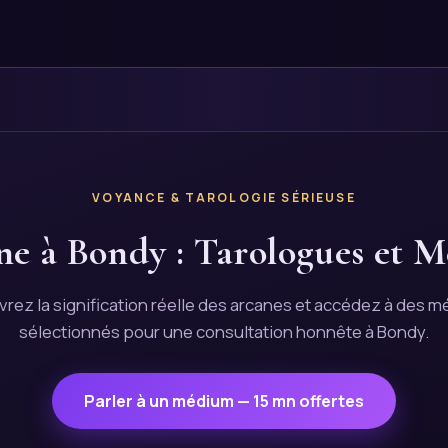
VOYANCE & TAROLOGIE SÉRIEUSE
ine à Bondy : Tarologues et M
rez la signification réelle des arcanes et accédez à des 
sélectionnés pour une consultation honnête à Bondy.
Parler à un médium — 15 mn offertes