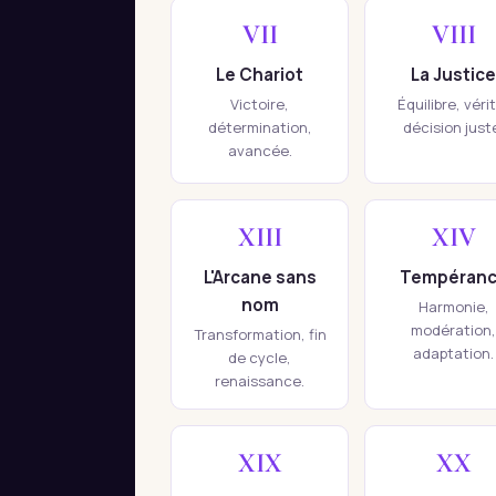
VII
VIII
Le Chariot
La Justice
Victoire,
Équilibre, véri
détermination,
décision just
avancée.
XIII
XIV
L'Arcane sans
Tempéran
nom
Harmonie,
modération,
Transformation, fin
adaptation.
de cycle,
renaissance.
XIX
XX