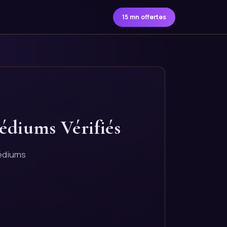
15 mn offertes
édiums Vérifiés
médiums