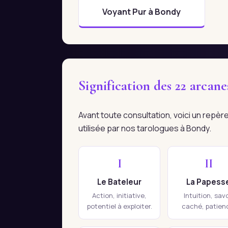
Voyant Pur à Bondy
Signification des 22 arcan
Avant toute consultation, voici un repè
utilisée par nos tarologues à Bondy.
I
II
Le Bateleur
La Papess
Action, initiative,
Intuition, savo
potentiel à exploiter.
caché, patien