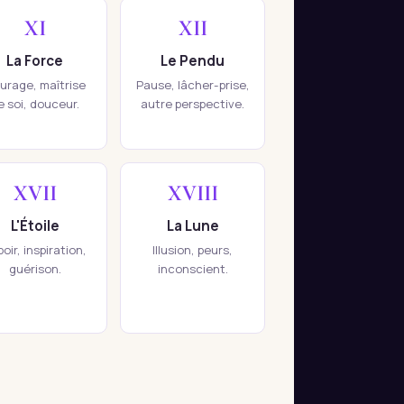
XI
XII
La Force
Le Pendu
urage, maîtrise
Pause, lâcher-prise,
e soi, douceur.
autre perspective.
XVII
XVIII
L'Étoile
La Lune
oir, inspiration,
Illusion, peurs,
guérison.
inconscient.