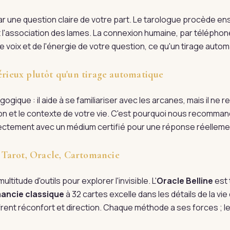
une question claire de votre part. Le tarologue procède ensu
 et l'association des lames. La connexion humaine, par téléphon
 voix et de l'énergie de votre question, ce qu'un tirage automa
érieux plutôt qu'un tirage automatique
ogique : il aide à se familiariser avec les arcanes, mais il ne
tion et le contexte de votre vie. C'est pourquoi nous recomman
irectement avec un médium certifié pour une réponse réellem
 : Tarot, Oracle, Cartomancie
ultitude d'outils pour explorer l'invisible. L'
Oracle Belline
est 
ancie classique
à 32 cartes excelle dans les détails de la vi
rent réconfort et direction. Chaque méthode a ses forces ; l