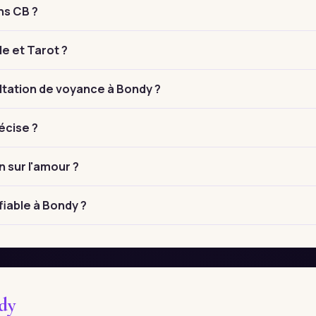
ns CB ?
le et Tarot ?
tation de voyance à Bondy ?
écise ?
n sur l'amour ?
fiable à Bondy ?
dy