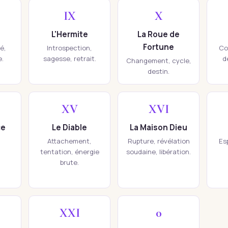
IX
X
L'Hermite
La Roue de
Fortune
té,
Introspection,
Co
e.
sagesse, retrait.
d
Changement, cycle,
destin.
XV
XVI
ce
Le Diable
La Maison Dieu
Attachement,
Rupture, révélation
Esp
tentation, énergie
soudaine, libération.
brute.
XXI
0