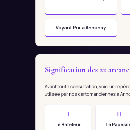
Voyant Pur à Annonay
Signification des 22 arcan
Avant toute consultation, voici un repè
utilisée par nos cartomanciennes à Ann
I
II
Le Bateleur
La Papess