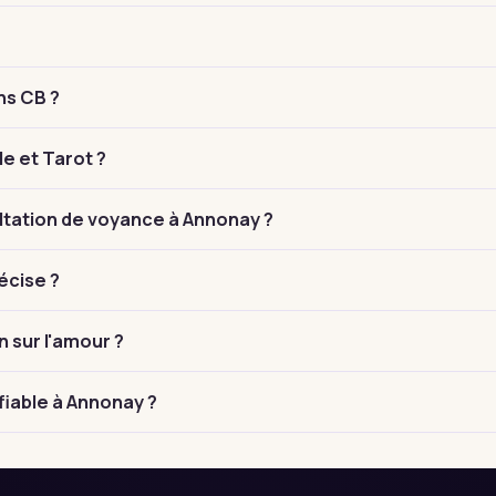
ns CB ?
le et Tarot ?
tation de voyance à Annonay ?
écise ?
n sur l'amour ?
fiable à Annonay ?