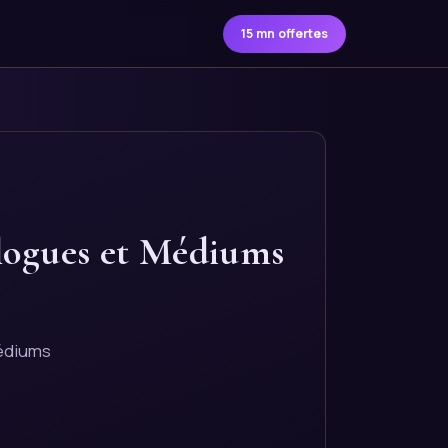
15 mn offertes
logues et Médiums
médiums