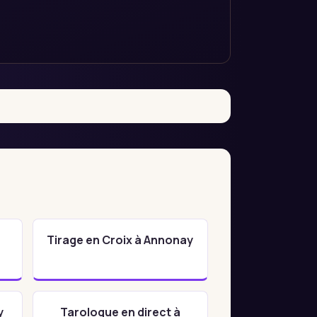
y
Tirage en Croix à Annonay
y
Tarologue en direct à