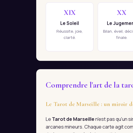
XIX
XX
Le Soleil
Le Jugeme
Réussite, joie,
Bilan, éveil, déc
clarté.
finale.
Comprendre l'art de la tar
Le Tarot de Marseille : un miroir 
Le
Tarot de Marseille
n'est pas qu'un s
arcanes mineurs. Chaque carte agit com