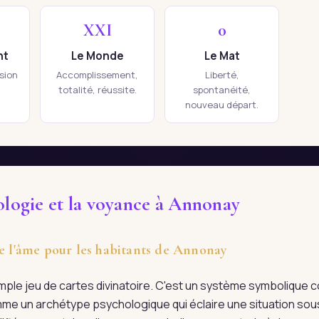
XXI
0
nt
Le Monde
Le Mat
ision
Accomplissement,
Liberté,
totalité, réussite.
spontanéité,
nouveau départ.
ologie et la voyance à Annonay
de l'âme pour les habitants de Annonay
imple jeu de cartes divinatoire. C'est un système symboliqu
me un archétype psychologique qui éclaire une situation sous