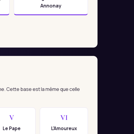
Annonay
me. Cette base est la même que celle
V
VI
Le Pape
L'Amoureux