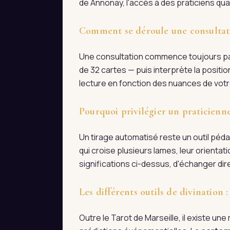
de Annonay, l'accès à des praticiens qua
Comment se déroule une consultati
Une consultation commence toujours par
de 32 cartes — puis interprète la positi
lecture en fonction des nuances de votre
Pourquoi privilégier un praticienn
Un tirage automatisé reste un outil pédag
qui croise plusieurs lames, leur orienta
significations ci-dessus, d'échanger d
Les différents outils de divination
Outre le Tarot de Marseille, il existe une m