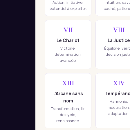
Action, initiative,
Intuition, savo
potentiel à exploiter.
caché, patien
VII
VIII
Le Chariot
La Justice
Victoire,
Équilibre, véri
détermination,
décision just
avancée.
XIII
XIV
L'Arcane sans
Tempéran
nom
Harmonie,
modération,
Transformation, fin
adaptation.
de cycle,
renaissance.