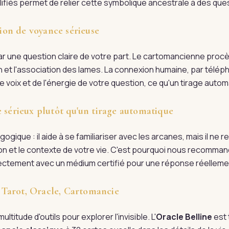
lifiés permet de relier cette symbolique ancestrale à des que
on de voyance sérieuse
 une question claire de votre part. Le cartomancienne procèd
on et l'association des lames. La connexion humaine, par télép
 voix et de l'énergie de votre question, ce qu'un tirage automa
e sérieux plutôt qu'un tirage automatique
ogique : il aide à se familiariser avec les arcanes, mais il ne
tion et le contexte de votre vie. C'est pourquoi nous recomman
irectement avec un médium certifié pour une réponse réellem
 : Tarot, Oracle, Cartomancie
ultitude d'outils pour explorer l'invisible. L'
Oracle Belline
est 