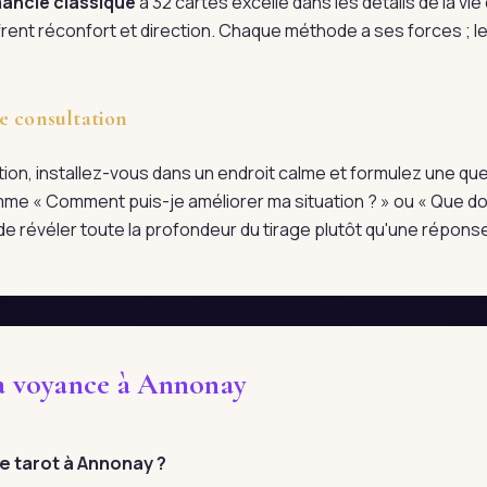
ancie classique
à 32 cartes excelle dans les détails de la vi
rent réconfort et direction. Chaque méthode a ses forces ; l
e consultation
tation, installez-vous dans un endroit calme et formulez une qu
me « Comment puis-je améliorer ma situation ? » ou « Que doi
e révéler toute la profondeur du tirage plutôt qu'une réponse
la voyance à Annonay
 tarot à Annonay ?