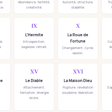
ir
Abondance, fertilité,
Autorité, structure,
Tr
ce.
créativité.
stabilité.
IX
X
L'Hermite
La Roue de
Fortune
té,
Introspection,
Co
e.
sagesse, retrait.
d
Changement, cycle,
destin.
XV
XVI
ce
Le Diable
La Maison Dieu
Attachement,
Rupture, révélation
Esp
tentation, énergie
soudaine, libération.
brute.