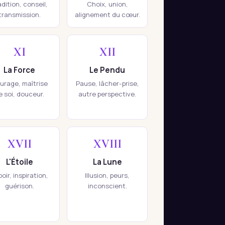
adition, conseil,
Choix, union,
transmission.
alignement du cœur.
XI
XII
La Force
Le Pendu
urage, maîtrise
Pause, lâcher-prise,
e soi, douceur.
autre perspective.
XVII
XVIII
L'Étoile
La Lune
oir, inspiration,
Illusion, peurs,
guérison.
inconscient.