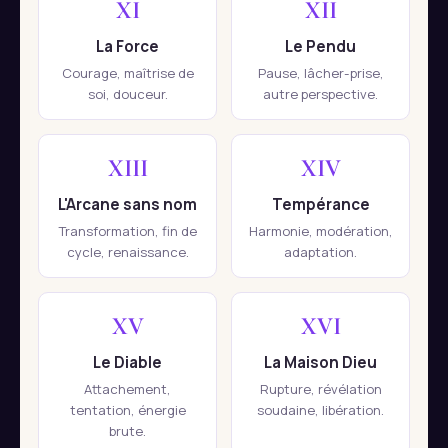
XI
XII
La Force
Le Pendu
Courage, maîtrise de
Pause, lâcher-prise,
soi, douceur.
autre perspective.
XIII
XIV
L'Arcane sans nom
Tempérance
Transformation, fin de
Harmonie, modération,
cycle, renaissance.
adaptation.
XV
XVI
Le Diable
La Maison Dieu
Attachement,
Rupture, révélation
tentation, énergie
soudaine, libération.
brute.