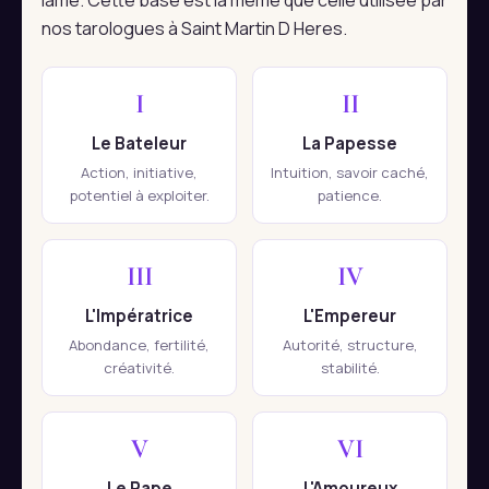
lame. Cette base est la même que celle utilisée par
nos tarologues à Saint Martin D Heres.
I
II
Le Bateleur
La Papesse
Action, initiative,
Intuition, savoir caché,
potentiel à exploiter.
patience.
III
IV
L'Impératrice
L'Empereur
Abondance, fertilité,
Autorité, structure,
créativité.
stabilité.
V
VI
Le Pape
L'Amoureux