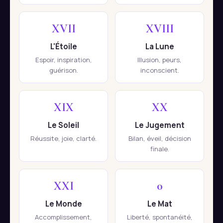
XVII
XVIII
L'Étoile
La Lune
Espoir, inspiration,
Illusion, peurs,
guérison.
inconscient.
XIX
XX
Le Soleil
Le Jugement
Réussite, joie, clarté.
Bilan, éveil, décision
finale.
XXI
0
Le Monde
Le Mat
Accomplissement,
Liberté, spontanéité,