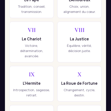
Tradition, conseil,
Choix, union,
transmission.
alignement du cœur.
VII
VIII
Le Chariot
La Justice
Victoire,
Équilibre, vérité,
détermination,
décision juste.
avancée.
IX
X
L'Hermite
La Roue de Fortune
Introspection, sagesse,
Changement, cycle,
retrait.
destin.